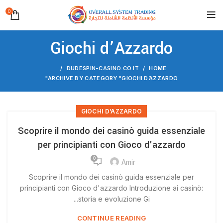
0
Giochi d’Azzardo
DUDESPIN-CASINO.CO.IT
HOME
ARCHIVE BY CATEGORY "GIOCHI D’AZZARDO"
GIOCHI D’AZZARDO
Scoprire il mondo dei casinò guida essenziale
per principianti con Gioco d'azzardo
0
Amir
Scoprire il mondo dei casinò guida essenziale per
principianti con Gioco d'azzardo Introduzione ai casinò:
storia e evoluzione Gi...
CONTINUE READING