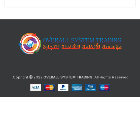
Copright
2022
OVERALL SYSTEM TRADING.
All Rights Reserved.