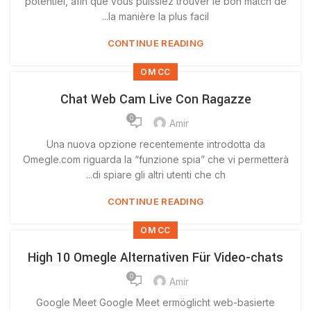
potentiel, afin que vous puissiez trouver le bon match de
la manière la plus facil...
CONTINUE READING
OM CC
Chat Web Cam Live Con Ragazze
0
Amir
Una nuova opzione recentemente introdotta da
Omegle.com riguarda la “funzione spia” che vi permetterà
di spiare gli altri utenti che ch...
CONTINUE READING
OM CC
High 10 Omegle Alternativen Für Video-chats
0
Amir
Google Meet Google Meet ermöglicht web-basierte