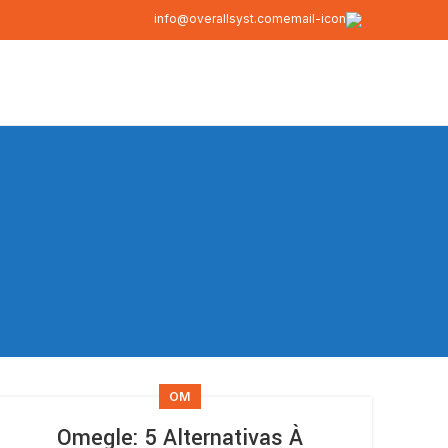
info@overallsyst.com
OM
Omegle: 5 Alternativas À