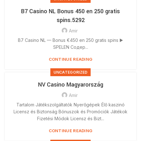
B7 Casino NL Bonus 450 en 250 gratis
spins.5292
Amir
B7 Casino NL — Bonus €450 en 250 gratis spins ▶️
SPELEN Содер...
CONTINUE READING
UNCATEGORIZED
NV Casino Magyarország
Amir
Tartalom Játékszolgáltatók Nyerőgépek Élő kaszinó
Licensz és Biztonság Bónuszok és Promóciók Játékok
Fizetési Módok Licensz és Bizt...
CONTINUE READING