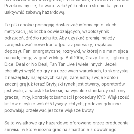
Przekonamy się, że warto założyć konto na stronie kasyna i
uaktywnić zabawę hazardową.
Te pliki cookie pomagają dostarczać informacje o takich
metrykach, jak liczba odwiedzających, współczynnik
odrzuceń, źródło ruchu itp. Aby uzyskać premię, należy
zarejestrować nowe konto (po raz pierwszy) i wpłacić
depozyt. Fani energetycznej rozrywki, w której nie ma miejsca
na nudę mogą zagrać w Mega Ball 100x, Crazy Time, Lightning
Dice, Deal or No Deal, Fan Tan Live i wiele innych. Jeżeli
chciałbyś wejść do gry na uczciwych warunkach, to skorzystaj
z naszej listy najlepszych kasyn, zarejestruj swoje konto i
zacznij grę już teraz! Brytyjski rynek jest otwarty, operatorów
jest wielu, a nacisk kładzie się na wysokie standardy ochrony
gracza, limity, kontrolę tożsamości i procedury KYC. Większość
limitów oscyluje wokół 5 tysięcy złotych, podczas gdy inne
pozwalają przelewać jeszcze większe kwoty.
Są to wyjątkowe gry hazardowe oferowane przez producenta
serwisu, w które można grać na smartfonie z dowolnego