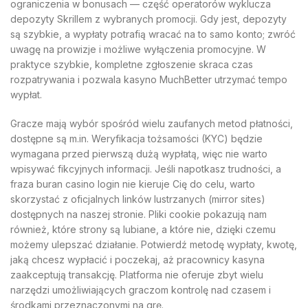
ograniczenia w bonusach — część operatorów wyklucza
depozyty Skrillem z wybranych promocji. Gdy jest, depozyty
są szybkie, a wypłaty potrafią wracać na to samo konto; zwróć
uwagę na prowizje i możliwe wyłączenia promocyjne. W
praktyce szybkie, kompletne zgłoszenie skraca czas
rozpatrywania i pozwala kasyno MuchBetter utrzymać tempo
wypłat.
Gracze mają wybór spośród wielu zaufanych metod płatności,
dostępne są m.in. Weryfikacja tożsamości (KYC) będzie
wymagana przed pierwszą dużą wypłatą, więc nie warto
wpisywać fikcyjnych informacji. Jeśli napotkasz trudności, a
fraza buran casino login nie kieruje Cię do celu, warto
skorzystać z oficjalnych linków lustrzanych (mirror sites)
dostępnych na naszej stronie. Pliki cookie pokazują nam
również, które strony są lubiane, a które nie, dzięki czemu
możemy ulepszać działanie. Potwierdź metodę wypłaty, kwotę,
jaką chcesz wypłacić i poczekaj, aż pracownicy kasyna
zaakceptują transakcję. Platforma nie oferuje zbyt wielu
narzędzi umożliwiających graczom kontrolę nad czasem i
środkami przeznaczonymi na grę.