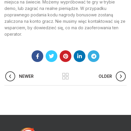
miejsca na świecie. Możemy wypróbować te gry w trybie
demo, lub zagrać na realne pieniądze. W przypadku
poprawnego podania kodu nagrody bonusowe zostaną
zaliczona na konto gracz. Nie musimy więc kontaktować się ze
wsparciem, by dowiedzieć się, co ma do zaoferowania ten
operator.
NEWER
OLDER