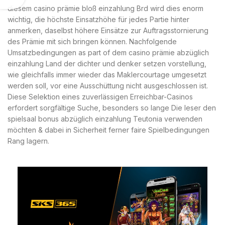
diesem casino prämie bloß einzahlung Brd wird dies enorm
wichtig, die höchste Einsatzhöhe für jedes Partie hinter
anmerken, daselbst höhere Einsätze zur Auftragsstornierung
des Prämie mit sich bringen können. Nachfolgende
Umsatzbedingungen as part of dem casino prämie abzüglich
einzahlung Land der dichter und denker setzen vorstellung,
wie gleichfalls immer wieder das Maklercourtage umgesetzt
werden soll, vor eine Ausschüttung nicht ausgeschlossen ist.
Diese Selektion eines zuverlässigen Erreichbar-Casinos
erfordert sorgfältige Suche, besonders so lange Die leser den
spielsaal bonus abzüglich einzahlung Teutonia verwenden
möchten & dabei in Sicherheit ferner faire Spielbedingungen
Rang lagern.