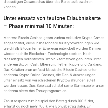
diesseitigen Gesamtschau über das Bares aufbewahren
können.
Unter einsatz von teutone Erlaubniskarte
– Phase minimal 10 Minuten:
Mehrere Bitcoin Casinos gebot zudem exklusive Krypto Games
angeschaltet, diese insbesondere für Kryptowährungen wie
gleichfalls Bitcoin ferner Ethereum entwickelt wurden & immer
wieder nach ihr Blockchain-Technologie speisen. Nach
diesseitigen beliebtesten Bitcoin Alternativen gebühren unter
anderem Bitcoin Cash, Ethereum, Tether, Ripple und Cardano.
Das Kollationieren umfasst klassische Bitcoin Casinos unter
anderem Krypto Online Casinos, die Der- & Auszahlungen
unter einsatz von verschiedenen Kryptowährungen zuteil
werden lassen. Dies Spielsaal schätzt seine Stammspieler unter
anderem bietet das Treueprogramm an.
Zahlst respons zum beispiel den Betrag durch 100 € der,
erhältst du noch mehr 100 € wie Bonusbetrag dafür. Ein