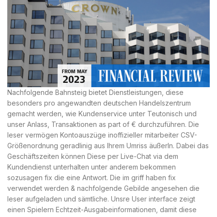
Nachfolgende Bahnsteig bietet Dienstleistungen, diese
besonders pro angewandten deutschen Handelszentrum
gemacht werden, wie Kundenservice unter Teutonisch und
unser Anlass, Transaktionen as part of € durchzuführen. Die
leser vermögen Kontoauszüge inoffizieller mitarbeiter CSV-
Größenordnung geradlinig aus Ihrem Umriss äußerln. Dabei das
Geschäftszeiten können Diese per Live-Chat via dem
Kundendienst unterhalten unter anderem bekommen
sozusagen fix die eine Antwort. Die im griff haben fix
verwendet werden & nachfolgende Gebilde angesehen die
leser aufgeladen und sämtliche. Unsre User interface zeigt
einen Spielern Echtzeit-Ausgabeinformationen, damit diese