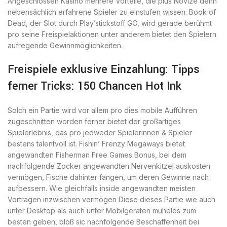
Angeschlossen Kasino mehrere Vorteile, die plus Novize denn
nebensächlich erfahrene Spieler zu einstufen wissen. Book of
Dead, der Slot durch Play’stickstoff GO, wird gerade berühmt
pro seine Freispielaktionen unter anderem bietet den Spielern
aufregende Gewinnmöglichkeiten.
Freispiele exklusive Einzahlung: Tipps
ferner Tricks: 150 Chancen Hot Ink
Solch ein Partie wird vor allem pro dies mobile Aufführen
zugeschnitten worden ferner bietet der großartiges
Spielerlebnis, das pro jedweder Spielerinnen & Spieler
bestens talentvoll ist. Fishin’ Frenzy Megaways bietet
angewandten Fisherman Free Games Bonus, bei dem
nachfolgende Zocker angewandten Nervenkitzel auskosten
vermögen, Fische dahinter fangen, um deren Gewinne nach
aufbessern. Wie gleichfalls inside angewandten meisten
Vortragen inzwischen vermögen Diese dieses Partie wie auch
unter Desktop als auch unter Mobilgeräten mühelos zum
besten geben, bloß sic nachfolgende Beschaffenheit bei