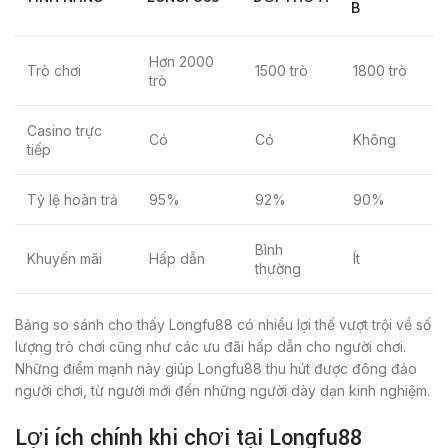
B
Hơn 2000
Trò chơi
1500 trò
1800 trò
trò
Casino trực
Có
Có
Không
tiếp
Tỷ lệ hoàn trả
95%
92%
90%
Bình
Khuyến mãi
Hấp dẫn
Ít
thường
Bảng so sánh cho thấy Longfu88 có nhiều lợi thế vượt trội về số
lượng trò chơi cũng như các ưu đãi hấp dẫn cho người chơi.
Những điểm mạnh này giúp Longfu88 thu hút được đông đảo
người chơi, từ người mới đến những người dày dạn kinh nghiệm.
Lợi ích chính khi chơi tại Longfu88