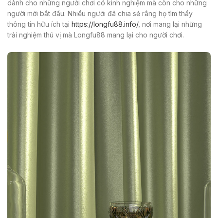
dành cho những người chơi có kinh nghiệm mà còn cho những
người mới bắt đầu. Nhiều người đã chia sẻ rằng họ tìm thấy
thông tin hữu ích tại
https://longfu88.info/
, nơi mang lại những
trải nghiệm thú vị mà Longfu88 mang lại cho người chơi.