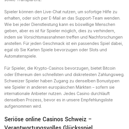
Spieler können den Live-Chat nutzen, um sofortige Hilfe zu
erhalten, oder sich per E-Mail an das Support-Team wenden.
Wie bei jeder Dienstleistung kann es böswillige Menschen
geben, aber es ist für Spieler möglich, dies zu verhindern,
indem sie Vorsichtsmassnahmen treffen und Nachforschungen
anstellen. Für jeden Geschmack ist ein passendes Spiel dabei,
egal ob Sie Karten Spiele bevorzugen oder Slots und
Automatenspiele.
Für Spieler, die Krypto-Casinos bevorzugen, bietet Bitcoin
oder Ethereum den schnellsten und diskretesten Zahlungsweg.
Schweizer Spieler haben Zugang zu denselben Bonustypen
wie Spieler in anderen europäischen Märkten – sofern sie
internationale Anbieter nutzen. Jedes Casino durchläuft
denselben Prozess, bevor es in unsere Empfehlungsliste
aufgenommen wird.
Seriöse online Casinos Schweiz –
Verantwortungsvolles Glücksspiel