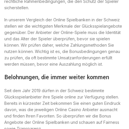
rechtliche Rahmenbedingungen, die den Schutz der Spieler
sicherstellen.
In unserem Vergleich der Online Spielbanken in der Schweiz
stellen wir die wichtigsten Merkmale der Glücksspielangebote
gegenüber. Der Anbieter der Online-Spiele muss die Identität
und das Alter der Spieler überprüfen, bevor sie spielen
können. Wir prüfen daher, welche Zahlungsmethoden Sie
nutzen können. Wichtig ist es, die Bonusbedingungen genau
zu prüfen, da oft bestimmte Umsatzanforderungen erfüllt
werden müssen, bevor eine Auszahlung möglich ist.
Belohnungen, die immer weiter kommen
Seit dem Jahr 2019 dürfen in der Schweiz bestimmte
Glücksspielanbieter ihre Spiele online zur Verfügung stellen.
Bereits in kürzester Zeit bekommen Sie einen guten Eindruck
davon, was die jeweiligen Online Casino Anbieter ausmacht
und finden Ihren Favoriten. So überprüfen wir die Bonus
Angebote der Online Spielbanken und schauen auf Fairness
sowie Transparenz.