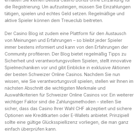
die Registrierung. Um aufzusteigen, müssen Sie Einzahlungen
tätigen, spielen und echtes Geld setzen. Regelmäßige und
aktive Spieler können dem Treueclub beitreten.
Der Casino Blog ist zudem eine Plattform für den Austausch
von Meinungen und Erfahrungen – so bleibt jeder Spieler
immer bestens informiert und kann von den Erfahrungen der
Community profitieren. Der Blog bietet regelmäßig Tipps zu
Sicherheit und verantwortungsvollem Spielen, stellt innovative
Spielmechaniken vor und gibt Einblicke in exklusive Aktionen
der besten Schweizer Online Casinos. Nachdem Sie nun
wissen, wie Sie verantwortungsvoll spielen, stellen wir Ihnen im
nächsten Abschnitt die wichtigsten Merkmale und
Auswahlkriterien für Schweizer Online Casinos vor. Ein weiterer
wichtiger Faktor sind die Zahlungsmethoden – stellen Sie
sicher, dass das Casino Ihrer Wahl CHF akzeptiert und sichere
Optionen wie Kreditkarten oder E-Wallets anbietet. Prinzipiell
sollte eine gültige Glücksspiellizenz vorliegen, die man ganz
einfach überprüfen kann.