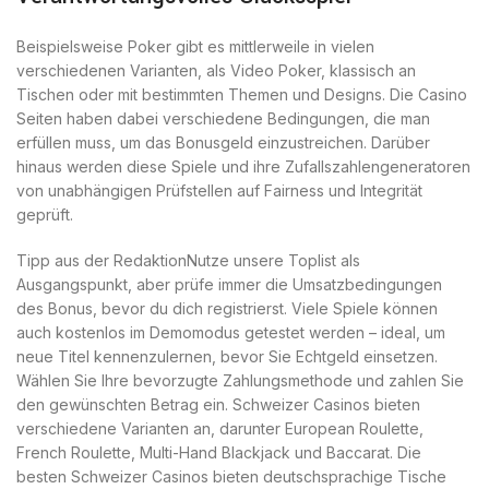
Beispielsweise Poker gibt es mittlerweile in vielen
verschiedenen Varianten, als Video Poker, klassisch an
Tischen oder mit bestimmten Themen und Designs. Die Casino
Seiten haben dabei verschiedene Bedingungen, die man
erfüllen muss, um das Bonusgeld einzustreichen. Darüber
hinaus werden diese Spiele und ihre Zufallszahlengeneratoren
von unabhängigen Prüfstellen auf Fairness und Integrität
geprüft.
Tipp aus der RedaktionNutze unsere Toplist als
Ausgangspunkt, aber prüfe immer die Umsatzbedingungen
des Bonus, bevor du dich registrierst. Viele Spiele können
auch kostenlos im Demomodus getestet werden – ideal, um
neue Titel kennenzulernen, bevor Sie Echtgeld einsetzen.
Wählen Sie Ihre bevorzugte Zahlungsmethode und zahlen Sie
den gewünschten Betrag ein. Schweizer Casinos bieten
verschiedene Varianten an, darunter European Roulette,
French Roulette, Multi-Hand Blackjack und Baccarat. Die
besten Schweizer Casinos bieten deutschsprachige Tische