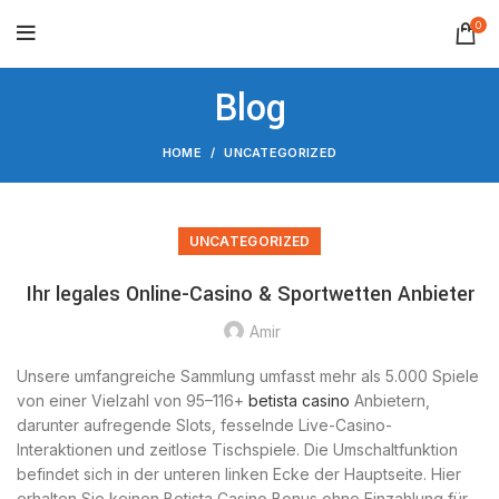
0
Blog
HOME
UNCATEGORIZED
UNCATEGORIZED
Ihr legales Online-Casino & Sportwetten Anbieter
Amir
Unsere umfangreiche Sammlung umfasst mehr als 5.000 Spiele
von einer Vielzahl von 95–116+
betista casino
Anbietern,
darunter aufregende Slots, fesselnde Live-Casino-
Interaktionen und zeitlose Tischspiele. Die Umschaltfunktion
befindet sich in der unteren linken Ecke der Hauptseite. Hier
erhalten Sie keinen Betista Casino Bonus ohne Einzahlung für