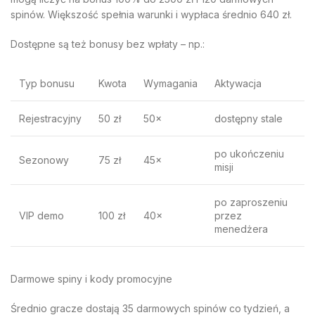
spinów. Większość spełnia warunki i wypłaca średnio 640 zł.
Dostępne są też bonusy bez wpłaty – np.:
Typ bonusu
Kwota
Wymagania
Aktywacja
Rejestracyjny
50 zł
50×
dostępny stale
po ukończeniu
Sezonowy
75 zł
45×
misji
po zaproszeniu
VIP demo
100 zł
40×
przez
menedżera
Darmowe spiny i kody promocyjne
Średnio gracze dostają 35 darmowych spinów co tydzień, a