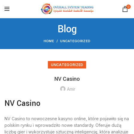
0
Blog
HOME
UNCATEGORIZED
UNCATEGORIZED
NV Casino
Amir
NV Casino
NV Casino to nowoczesne kasyno online, które pojawiło się na
polskim rynku i wprowadziło nowe standardy. Oferuje dużą
liczbę gier i wykorzystuje sztuczną inteligencję, która analizuje