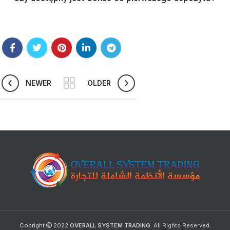
NEWER
OLDER
Copright
2022
OVERALL SYSTEM TRADING.
All Rights Reserved.