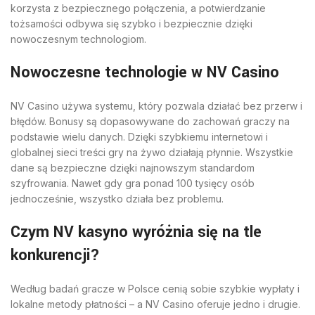
korzysta z bezpiecznego połączenia, a potwierdzanie
tożsamości odbywa się szybko i bezpiecznie dzięki
nowoczesnym technologiom.
Nowoczesne technologie w NV Casino
NV Casino używa systemu, który pozwala działać bez przerw i
błędów. Bonusy są dopasowywane do zachowań graczy na
podstawie wielu danych. Dzięki szybkiemu internetowi i
globalnej sieci treści gry na żywo działają płynnie. Wszystkie
dane są bezpieczne dzięki najnowszym standardom
szyfrowania. Nawet gdy gra ponad 100 tysięcy osób
jednocześnie, wszystko działa bez problemu.
Czym NV kasyno wyróżnia się na tle
konkurencji?
Według badań gracze w Polsce cenią sobie szybkie wypłaty i
lokalne metody płatności – a NV Casino oferuje jedno i drugie.