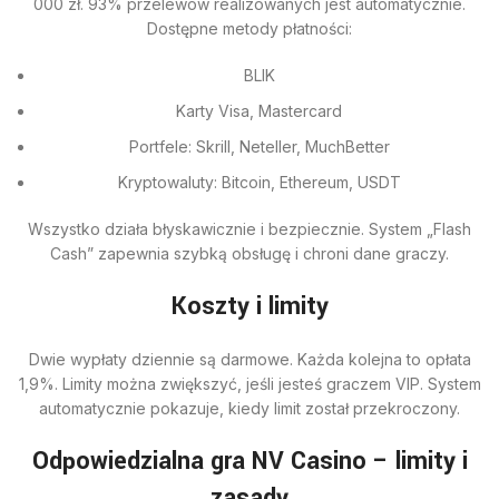
000 zł. 93% przelewów realizowanych jest automatycznie.
Dostępne metody płatności:
BLIK
Karty Visa, Mastercard
Portfele: Skrill, Neteller, MuchBetter
Kryptowaluty: Bitcoin, Ethereum, USDT
Wszystko działa błyskawicznie i bezpiecznie. System „Flash
Cash” zapewnia szybką obsługę i chroni dane graczy.
Koszty i limity
Dwie wypłaty dziennie są darmowe. Każda kolejna to opłata
1,9%. Limity można zwiększyć, jeśli jesteś graczem VIP. System
automatycznie pokazuje, kiedy limit został przekroczony.
Odpowiedzialna gra NV Casino – limity i
zasady