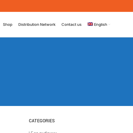
Shop
Distribution Network
Contact us
English
CATEGORIES