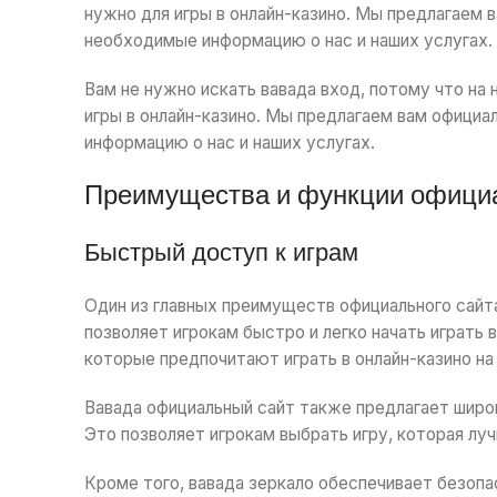
нужно для игры в онлайн-казино. Мы предлагаем в
необходимые информацию о нас и наших услугах.
Вам не нужно искать вавада вход, потому что на
игры в онлайн-казино. Мы предлагаем вам официа
информацию о нас и наших услугах.
Преимущества и функции официал
Быстрый доступ к играм
Один из главных преимуществ официального сайта
позволяет игрокам быстро и легко начать играть 
которые предпочитают играть в онлайн-казино на
Вавада официальный сайт также предлагает широки
Это позволяет игрокам выбрать игру, которая лу
Кроме того, вавада зеркало обеспечивает безопа