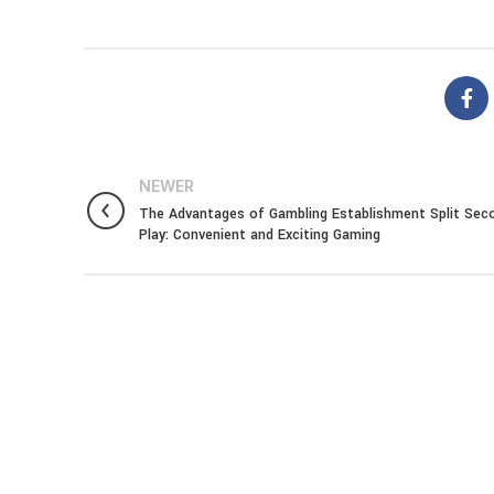
NEWER
The Advantages of Gambling Establishment Split Sec
Play: Convenient and Exciting Gaming