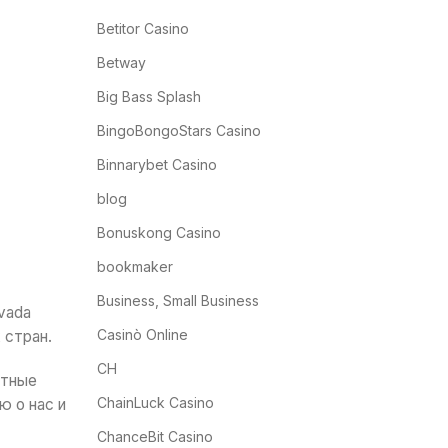
Betitor Casino
Betway
Big Bass Splash
BingoBongoStars Casino
Binnarybet Casino
blog
Bonuskong Casino
bookmaker
Business, Small Business
vada
Casinò Online
 стран.
CH
ртные
ChainLuck Casino
ю о нас и
ChanceBit Casino