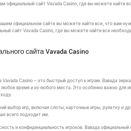
ам официальный сайт Vavada Casino, где вы можете найти в
 нашем официальном сайте вы можете найти все, что вам ну
льный сайт Vavada Casino, где вы можете найти все необхо
ьного сайта Vavada Casino
 Vavada Casino – это быстрый доступ к играм. Вавада зерк
в любое время и из любого места. Это особенно важно для и
 ходу.
й выбор игр, включая слоты, карточные игры, рулетку и др
чше всего подходит им.
сность и конфиденциальность игроков. Вавада официальный 