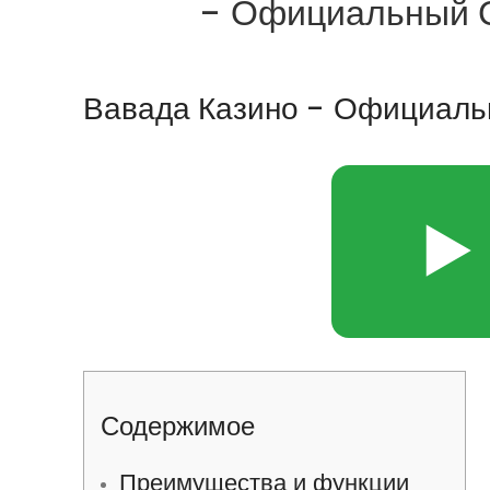
– Официальный Са
Вавада Казино – Официальны
▶️
Содержимое
Преимущества и функции