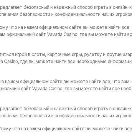
предлагает безопасный и надежный способ играть в онлайн-к
печения безопасности и конфиденциальности наших игроков
тому что на нашем официальном сайте вы можете найти все,
ам официальный сайт Vavada Casino, где вы можете найти в
иться игрой в слоты, карточные игры, рулетку и другие аза
a Casino, где вы можете найти все необходимые информаци
 на нашем официальном сайте вы можете найти все, что вам
ициальный сайт Vavada Casino, где вы можете найти все не
предлагает безопасный и надежный способ играть в онлайн-к
печения безопасности и конфиденциальности наших игроков
отому что на нашем официальном сайте вы можете найти все