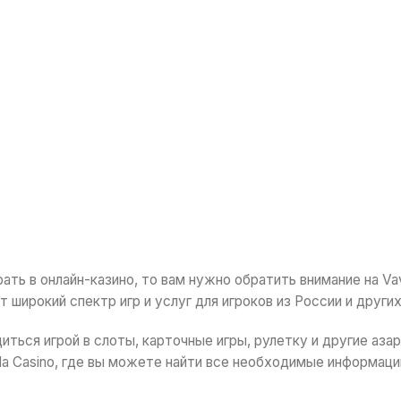
ать в онлайн-казино, то вам нужно обратить внимание на Va
 широкий спектр игр и услуг для игроков из России и других
иться игрой в слоты, карточные игры, рулетку и другие аза
a Casino, где вы можете найти все необходимые информаци