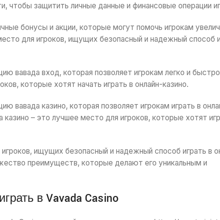
и, чтобы защитить личные данные и финансовые операции иг
чные бонусы и акции, которые могут помочь игрокам увелич
место для игроков, ищущих безопасный и надежный способ и
ию вавада вход, которая позволяет игрокам легко и быстро
оков, которые хотят начать играть в онлайн-казино.
ию вавада казино, которая позволяет игрокам играть в онла
 казино – это лучшее место для игроков, которые хотят игр
 игроков, ищущих безопасный и надежный способ играть в о
ожество преимуществ, которые делают его уникальным и
играть в Vavada Casino