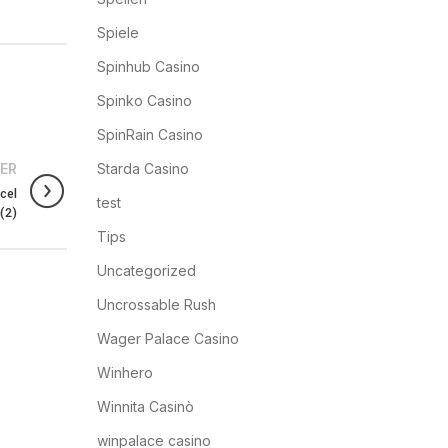
Spiele
Spinhub Casino
Spinko Casino
SpinRain Casino
Starda Casino
ER
cel
test
(2)
Tips
Uncategorized
Uncrossable Rush
Wager Palace Casino
Winhero
Winnita Casinò
winpalace casino