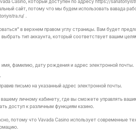
da Casino, который доступен по адресу https://sanatoriyistra
альный сайт, потому что мы будем использовать вавада раб
iyistra.ru/ .
оваться” в верхнем правом углу страницы. Вам будет пред
о выбрать тип аккаунта, который соответствует вашим целя
 имя, фамилию, дату рождения и адрес электронной почты.
.
равив письмо на указанный адрес электронной почты.
к вашему личному кабинету, где вы сможете управлять ваши
ать доступ к различным функциям казино.
асно, потому что Vavada Casino использует современные те
ормацию.