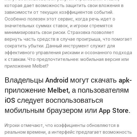
которая дает возможность защитить свои вложения в
зависимости от текущих коэффициентов событий.
Особенно полезен этот сервис, когда речь идет о
значительных суммах ставок, и игроки стремятся
минимизировать свои риски. Страховка позволяет
вернуть часть средств в случае проигрыша, что помогает
сократить убытки.
Данный инструмент служит для
эффективного управления рисками и осознанного подхода
к ставкам. Что предпочтительнее: мобильная версия или
приложение Melbet?
Владельцы Android могут скачать apk-
приложение Melbet, а пользователям
iOS следует воспользоваться
мобильным браузером или App Store.
Игроки отмечают, что коэффициенты обновляются в
реальном времени, а интерфейс предлагает возможность