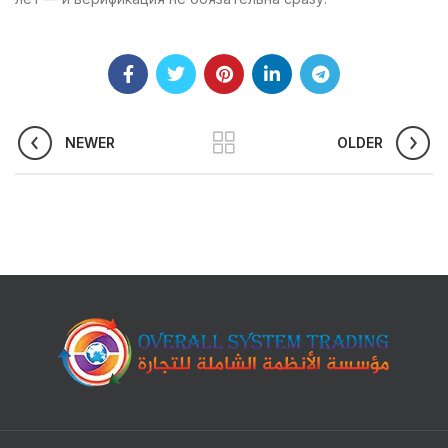
NEWER
OLDER