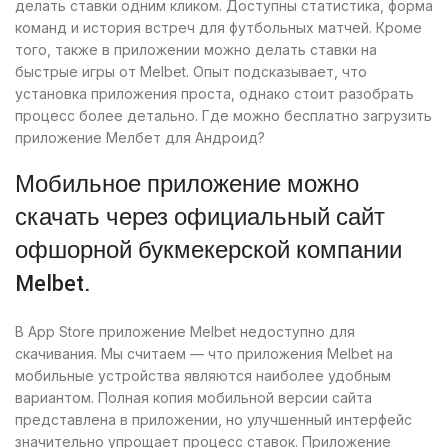
делать ставки одним кликом. Доступны статистика, форма
команд и история встреч для футбольных матчей. Кроме
того, также в приложении можно делать ставки на
быстрые игры от Melbet. Опыт подсказывает, что
установка приложения проста, однако стоит разобрать
процесс более детально. Где можно бесплатно загрузить
приложение Мелбет для Андроид?
Мобильное приложение можно
скачать через официальный сайт
офшорной букмекерской компании
Melbet.
В App Store приложение Melbet недоступно для
скачивания. Мы считаем — что приложения Melbet на
мобильные устройства являются наиболее удобным
вариантом. Полная копия мобильной версии сайта
представлена в приложении, но улучшенный интерфейс
значительно упрощает процесс ставок. Приложение