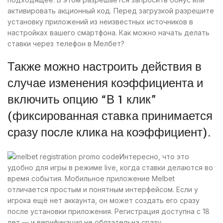
активировать акционный код. Перед загрузкой разрешите
установку приложений из неизвестных источников в
настройках вашего смартфона. Как можно начать делать
ставки через телефон в Мелбет?
Также можно настроить действия в
случае изменения коэффициента и
включить опцию “В 1 клик”
(фиксированная ставка принимается
сразу после клика на коэффициент).
Интересно, что это
удобно для игры в режиме live, когда ставки делаются во
время события. Мобильное приложение Melbet
отличается простым и понятным интерфейсом. Если у
игрока ещё нет аккаунта, он может создать его сразу
после установки приложения. Регистрация доступна с 18
лет — и верификация не обязательна сразу.