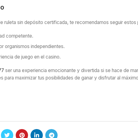
go
o de ruleta sin depósito certificada, te recomendamos seguir estos
idad competente.
 por organismos independientes.
iencia de juego en el casino.
77
ser una experiencia emocionante y divertida si se hace de ma
para maximizar tus posibilidades de ganar y disfrutar al máxim