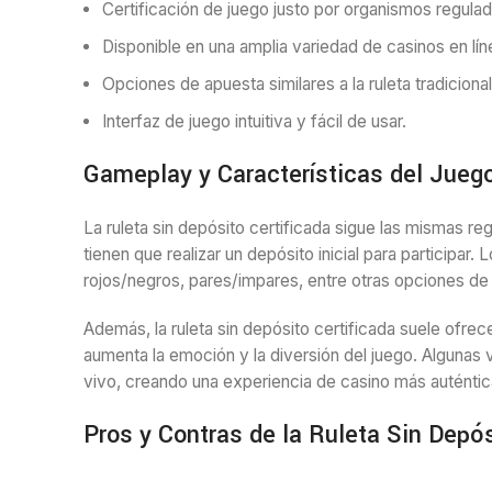
Certificación de juego justo por organismos regula
Disponible en una amplia variedad de casinos en lín
Opciones de apuesta similares a la ruleta tradicional
Interfaz de juego intuitiva y fácil de usar.
Gameplay y Características del Jueg
La ruleta sin depósito certificada sigue las mismas reg
tienen que realizar un depósito inicial para participar
rojos/negros, pares/impares, entre otras opciones de 
Además, la ruleta sin depósito certificada suele ofre
aumenta la emoción y la diversión del juego. Algunas v
vivo, creando una experiencia de casino más auténtic
Pros y Contras de la Ruleta Sin Depós