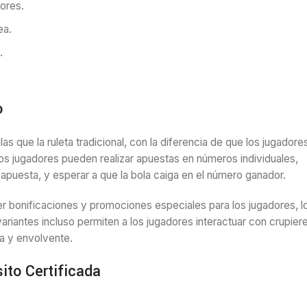
dores.
ea.
.
o
las que la ruleta tradicional, con la diferencia de que los jugadore
. Los jugadores pueden realizar apuestas en números individuales,
apuesta, y esperar a que la bola caiga en el número ganador.
cer bonificaciones y promociones especiales para los jugadores, l
ariantes incluso permiten a los jugadores interactuar con crupier
a y envolvente.
ito Certificada