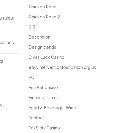
Chicken Road
Chicken Road 2
 ruleta
CIB
Decoration
casinos.
Design trends
Divas Luck Casino
ta
earlyinterventionfoundation.org.uk
EC
EmirBet Casino
Finance, Taxes
s:
Food & Beverage, Wine
Football
FoxSlots Casino