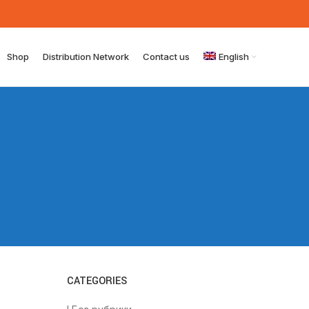
Shop
Distribution Network
Contact us
English
CATEGORIES