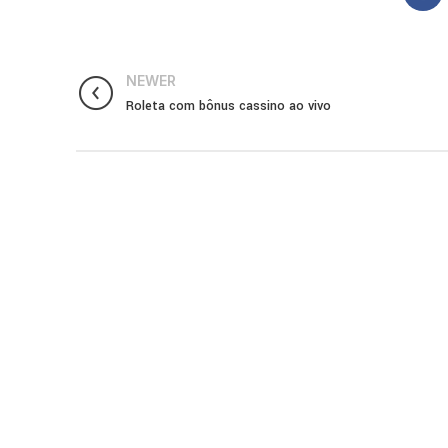
NEWER
Roleta com bônus cassino ao vivo