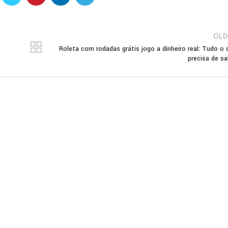
OLD
Roleta com rodadas grátis jogo a dinheiro real: Tudo o 
precisa de sa