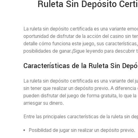
Ruleta Sin Depósito Cert
La ruleta sin depósito certificada es una variante emo
oportunidad de disfrutar de la acción del casino sin te
detalle cómo funciona este juego, sus característica
posibilidades de ganar.¡Sigue leyendo para descubrir t
Características de la Ruleta Sin Depó
La ruleta sin depósito certificada es una variante del 
sin tener que realizar un depósito previo. A diferencia d
pueden disfrutar del juego de forma gratuita, lo que la
arriesgar su dinero.
Entre las principales características de la ruleta sin d
Posibilidad de jugar sin realizar un depósito previo.