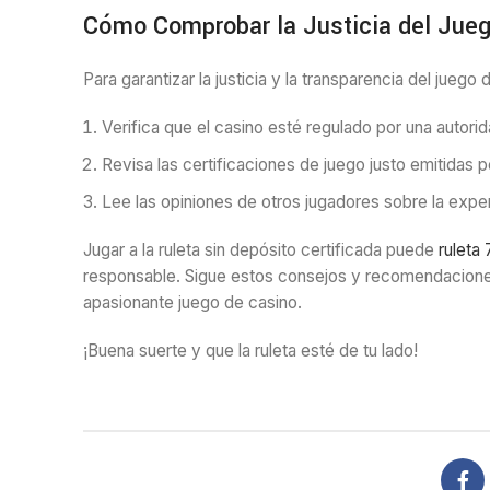
Cómo Comprobar la Justicia del Jue
Para garantizar la justicia y la transparencia del jueg
Verifica que el casino esté regulado por una autor
Revisa las certificaciones de juego justo emitidas
Lee las opiniones de otros jugadores sobre la exper
Jugar a la ruleta sin depósito certificada puede
ruleta 
responsable. Sigue estos consejos y recomendaciones 
apasionante juego de casino.
¡Buena suerte y que la ruleta esté de tu lado!