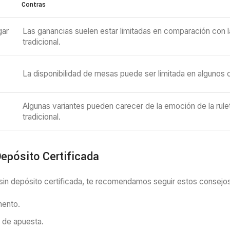
Contras
gar
Las ganancias suelen estar limitadas en comparación con la
tradicional.
La disponibilidad de mesas puede ser limitada en algunos 
Algunas variantes pueden carecer de la emoción de la rule
tradicional.
Depósito Certificada
a sin depósito certificada, te recomendamos seguir estos consejo
mento.
o de apuesta.