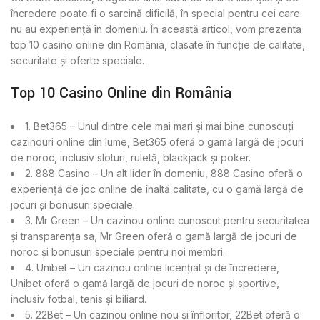
încredere poate fi o sarcină dificilă, în special pentru cei care
nu au experiență în domeniu. În această articol, vom prezenta
top 10 casino online din România, clasate în funcție de calitate,
securitate și oferte speciale.
Top 10 Casino Online din România
1. Bet365 – Unul dintre cele mai mari și mai bine cunoscuți
cazinouri online din lume, Bet365 oferă o gamă largă de jocuri
de noroc, inclusiv sloturi, ruletă, blackjack și poker.
2. 888 Casino – Un alt lider în domeniu, 888 Casino oferă o
experiență de joc online de înaltă calitate, cu o gamă largă de
jocuri și bonusuri speciale.
3. Mr Green – Un cazinou online cunoscut pentru securitatea
și transparența sa, Mr Green oferă o gamă largă de jocuri de
noroc și bonusuri speciale pentru noi membri.
4. Unibet – Un cazinou online licențiat și de încredere,
Unibet oferă o gamă largă de jocuri de noroc și sportive,
inclusiv fotbal, tenis și biliard.
5. 22Bet – Un cazinou online nou și înfloritor, 22Bet oferă o