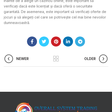
Înainte de a alege un cazinou online, este important să
verificați dacă este licențiat și dacă oferă o securitate
garantată. De asemenea, este important să verificați oferte de
jocuri și să alegeți cel care se potrivește cel mai bine nevoilor
dumneavoastră.
NEWER
OLDER