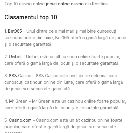
Top 10 casino online
jocuri online casino
din România
Clasamentul top 10
1.
Bet365
– Unul dintre cele mai mari și mai bine cunoscuți
cazinouri online din lume, Bet365 oferă o gamă largă de jocuri
și o securitate garantată.
2.
Unibet
– Unibet este un alt cazinou online foarte popular,
care oferă o gamă largă de jocuri și o securitate garantată.
3.
888
Casino – 888 Casino este unul dintre cele mai bine
cunoscuți cazinouri online din lume, care oferă o gamă largă
de jocuri și o securitate garantată.
4.
Mr
Green – Mr Green este un cazinou online foarte popular,
care oferă o gamă largă de jocuri și o securitate garantată.
5.
Casino.com
– Casino.com este un alt cazinou online foarte
popular, care oferă o gamă largă de jocuri și o securitate