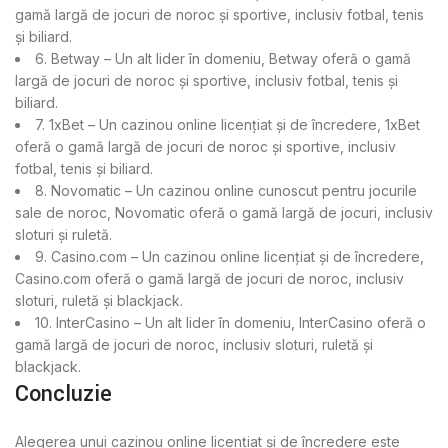
gamă largă de jocuri de noroc și sportive, inclusiv fotbal, tenis
și biliard.
6. Betway – Un alt lider în domeniu, Betway oferă o gamă
largă de jocuri de noroc și sportive, inclusiv fotbal, tenis și
biliard.
7. 1xBet – Un cazinou online licențiat și de încredere, 1xBet
oferă o gamă largă de jocuri de noroc și sportive, inclusiv
fotbal, tenis și biliard.
8. Novomatic – Un cazinou online cunoscut pentru jocurile
sale de noroc, Novomatic oferă o gamă largă de jocuri, inclusiv
sloturi și ruletă.
9. Casino.com – Un cazinou online licențiat și de încredere,
Casino.com oferă o gamă largă de jocuri de noroc, inclusiv
sloturi, ruletă și blackjack.
10. InterCasino – Un alt lider în domeniu, InterCasino oferă o
gamă largă de jocuri de noroc, inclusiv sloturi, ruletă și
blackjack.
Concluzie
Alegerea unui cazinou online licențiat și de încredere este