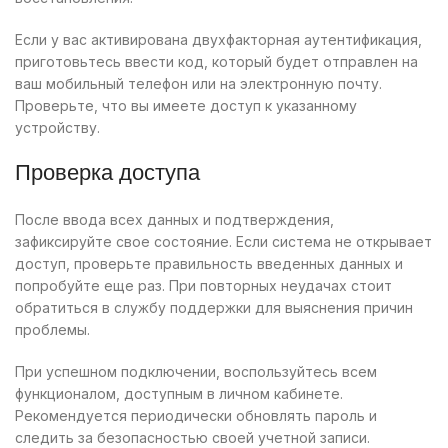
Если у вас активирована двухфакторная аутентификация,
приготовьтесь ввести код, который будет отправлен на
ваш мобильный телефон или на электронную почту.
Проверьте, что вы имеете доступ к указанному
устройству.
Проверка доступа
После ввода всех данных и подтверждения,
зафиксируйте свое состояние. Если система не открывает
доступ, проверьте правильность введенных данных и
попробуйте еще раз. При повторных неудачах стоит
обратиться в службу поддержки для выяснения причин
проблемы.
При успешном подключении, воспользуйтесь всем
функционалом, доступным в личном кабинете.
Рекомендуется периодически обновлять пароль и
следить за безопасностью своей учетной записи.