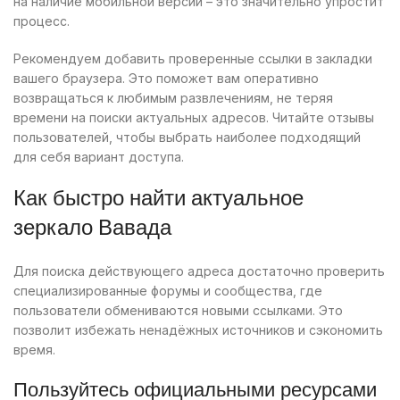
на наличие мобильной версии – это значительно упростит
процесс.
Рекомендуем добавить проверенные ссылки в закладки
вашего браузера. Это поможет вам оперативно
возвращаться к любимым развлечениям, не теряя
времени на поиски актуальных адресов. Читайте отзывы
пользователей, чтобы выбрать наиболее подходящий
для себя вариант доступа.
Как быстро найти актуальное
зеркало Вавада
Для поиска действующего адреса достаточно проверить
специализированные форумы и сообщества, где
пользователи обмениваются новыми ссылками. Это
позволит избежать ненадёжных источников и сэкономить
время.
Пользуйтесь официальными ресурсами