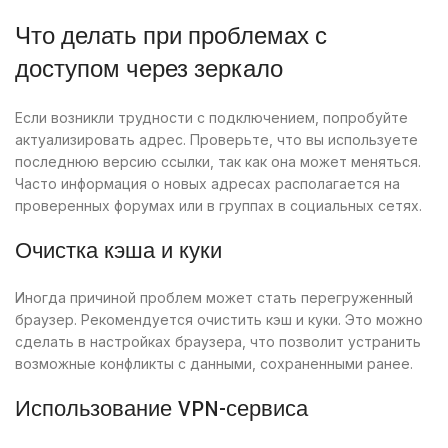
Что делать при проблемах с
доступом через зеркало
Если возникли трудности с подключением, попробуйте
актуализировать адрес. Проверьте, что вы используете
последнюю версию ссылки, так как она может меняться.
Часто информация о новых адресах располагается на
проверенных форумах или в группах в социальных сетях.
Очистка кэша и куки
Иногда причиной проблем может стать перегруженный
браузер. Рекомендуется очистить кэш и куки. Это можно
сделать в настройках браузера, что позволит устранить
возможные конфликты с данными, сохраненными ранее.
Использование VPN-сервиса