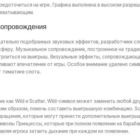
едоточиться на игре. Графика выполнена в высоком разреш
захватывающим.
Сопровождения
щательно подобранных звуковых эффектов, разработчики сл
сферу. Музыкальное сопровождение, построенное на тради
строиться на выигрыш. Визуальные эффекты, сопровождающ
ливают впечатление от игры. Особое внимание уделено симв
 тематике слота.
е как Wild и Scatter. Wild-символ может заменить любой др
таким образом, помочь составить выигрышную комбинацию. Sca
 вращения, которые могут принести дополнительные выигрыш
мволы Принцессы, которые при полном появлении на бараба
вляя игрока затаить дыхание при каждом их появлении.