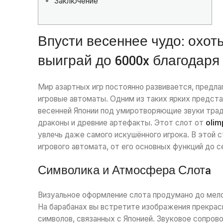
Заключение
Впусти весеннее чудо: охот
выиграй до 6000x благодаря
Мир азартных игр постоянно развивается, предла
игровые автоматы. Одним из таких ярких предст
весенней Японии под умиротворяющие звуки трад
драконы и древние артефакты. Этот слот от
oli
увлечь даже самого искушённого игрока. В этой 
игрового автомата, от его основных функций до 
Символика и Атмосфера Слотa
Визуальное оформление слота продумано до мело
На барабанах вы встретите изображения прекрас
символов, связанных с Японией. Звуковое сопро