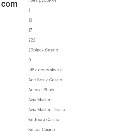
! Без рубрики
 com
1
13
17
222
29black Casino
9
a16z generative ai
Ace Spinz Casino
Admiral Shark
Avia Masters
Avia Masters Demo
Betfouru Casino
Betida Casino