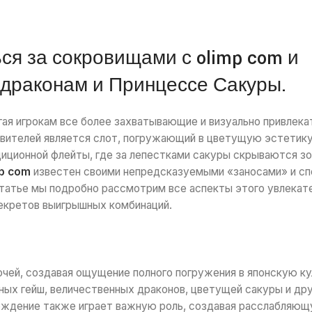
ься за сокровищами с olimp com и
 драконам и Принцессе Сакуры.
гая игрокам все более захватывающие и визуально привлек
авителей является слот, погружающий в цветущую эстетик
иционной флейты, где за лепестками сакуры скрываются з
mp com
известен своими непредсказуемыми «заносами» и с
статье мы подробно рассмотрим все аспекты этого увлекат
секретов выигрышных комбинаций.
чей, создавая ощущение полного погружения в японскую ку
ных гейш, величественных драконов, цветущей сакуры и др
вождение также играет важную роль, создавая расслабляющ