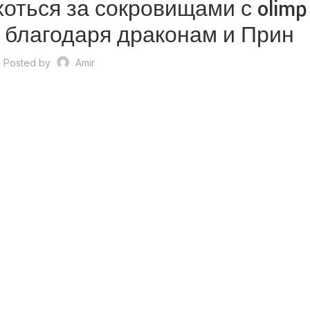
оться за сокровищами с olimp
x благодаря драконам и Прин
Posted by
Amir