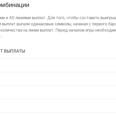
омбинации
ми и 40 линиями выплат. Для того, чтобы составить выигр
 выплат выпали одинаковые символы, начиная с первого бар
 количества на линии выплат. Перед началом игры необходи
.
Т ВЫПЛАТЫ