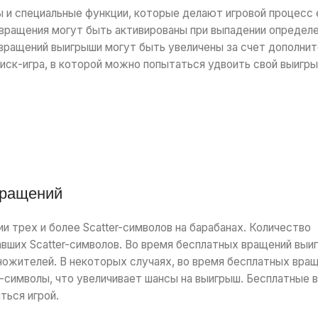
 и специальные функции, которые делают игровой процесс
вращения могут быть активированы при выпадении определ
 вращений выигрыши могут быть увеличены за счет дополни
иск-игра, в которой можно попытаться удвоить свой выигры
Вращений
 трех и более Scatter-символов на барабанах. Количество
авших Scatter-символов. Во время бесплатных вращений выи
ожителей. В некоторых случаях, во время бесплатных вращ
d-символы, что увеличивает шансы на выигрыш. Бесплатные 
ться игрой.