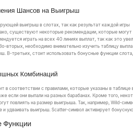
чения Шансов на Выигрыш
ирующей выигрыш в слотах, так как результат каждой игры
нако, существуют некоторые рекомендации, которые могут
ендуется играть на всех 40 линиях выплат, так как это уве
Во-вторых, необходимо внимательно изучить таблицу выпла
ыш. В-третьих, стоит использовать бонусные функции слота,
ышных Комбинаций
 в соответствии с правилами, которые указаны в таблице 
же если они выпали на разных барабанах. Кроме того, неко
ут повлиять на размер выигрыша. Так, например, Wild-симв
 и удваивать выигрыш. Scatter-символ активирует бонусную
е Функции