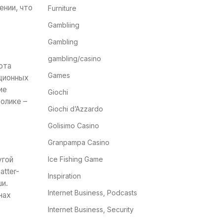
ении, что
Furniture
Gambliing
Gambling
gambling/casino
ота
Games
ционных
ие
Giochi
олике –
Giochi d’Azzardo
Golisimo Casino
Granpampa Casino
Ice Fishing Game
угой
tter-
Inspiration
и.
Internet Business, Podcasts
нах
Internet Business, Security