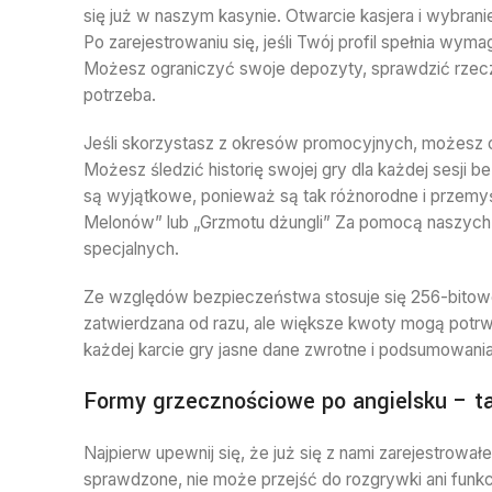
się już w naszym kasynie. Otwarcie kasjera i wybran
Po zarejestrowaniu się, jeśli Twój profil spełnia wymag
Możesz ograniczyć swoje depozyty, sprawdzić rzeczyw
potrzeba.
Jeśli skorzystasz z okresów promocyjnych, możesz 
Możesz śledzić historię swojej gry dla każdej sesji 
są wyjątkowe, ponieważ są tak różnorodne i przemy
Melonów” lub „Grzmotu dżungli” Za pomocą naszych 
specjalnych.
Ze względów bezpieczeństwa stosuje się 256-bitowe 
zatwierdzana od razu, ale większe kwoty mogą potrw
każdej karcie gry jasne dane zwrotne i podsumowania 
Formy grzecznościowe po angielsku – t
Najpierw upewnij się, że już się z nami zarejestrował
sprawdzone, nie może przejść do rozgrywki ani funk