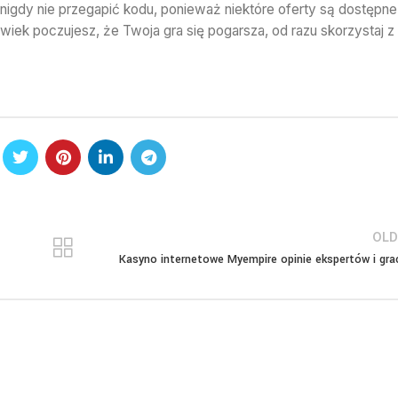
igdy nie przegapić kodu, ponieważ niektóre oferty są dostępne 
wiek poczujesz, że Twoja gra się pogarsza, od razu skorzystaj z 
OLD
Kasyno internetowe Myempire opinie ekspertów i gra