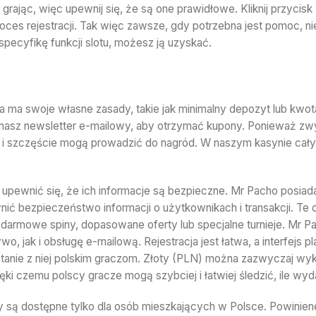
grając, więc upewnij się, że są one prawidłowe. Kliknij przycisk
roces rejestracji. Tak więc zawsze, gdy potrzebna jest pomoc, ni
pecyfikę funkcji slotu, możesz ją uzyskać.
 ma swoje własne zasady, takie jak minimalny depozyt lub kwot
na nasz newsletter e-mailowy, aby otrzymać kupony. Ponieważ z
ak i szczęście mogą prowadzić do nagród. W naszym kasynie cał
upewnić się, że ich informacje są bezpieczne. Mr Pacho posia
nić bezpieczeństwo informacji o użytkownikach i transakcji. Te 
 darmowe spiny, dopasowane oferty lub specjalne turnieje. Mr P
o, jak i obsługę e-mailową. Rejestracja jest łatwa, a interfejs p
tanie z niej polskim graczom. Złoty (PLN) można zazwyczaj wy
ęki czemu polscy gracze mogą szybciej i łatwiej śledzić, ile wyd
ty są dostępne tylko dla osób mieszkających w Polsce. Powinien