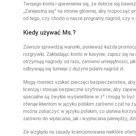
Twojego konta i upewnienia się, że dobrze się bawisz 
„Zarejestruj się” na stronie głównej, aby rozpocząć p
od tego, czy chodzi o nasze programy nagród, czy o s
Kiedy używać Ms.?
Zawsze sprawdzaj warunki, ponieważ każda promocja
rozgrywki. Zakładając konto w kasynie, zapisz się 
otrzymują nagrody od razu, zarówno umiejętności, j
odbywają się turnieje z dużymi pulami nagród zł.
Mogą również szukać pieczęci bezpieczeństwa, aby 
licencję i stosuje bezpieczne szyfrowanie, aby zapew
specjalne są zwykle wyświetlane w z² i mogą to być
oferuje klientom w języku polskim zarówno czat na żyw
można zobaczyć w języku polskim, co ułatwia korzys
zarówno do wpłacania, jak i wypłacania pieniędzy, dzi
Ze względu na zasady licencjonowania niektóre ofer