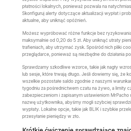
płatności lokalnych, ponieważ pozwala na natychmias
Skonfiguruj alerty dotyczące aktualizacji wypłat i 
aktualne, aby uniknąć opóźnień.
Możesz wypróbować różne funkcje bez ryzykowania 
maksymalnie od 0,20 do 5 zł. Aby uniknąć utraty pieni
trafieniach, aby utrzymać zysk. Spośród nich pliki 
przeglądarce, ponieważ są niezbędne do działania po
Sprawdzamy szkodliwe wzorce, takie jak nagły wzros
lub sesje, które trwają długo. Jeśli dowiemy się, że
wszelkie pozostałe saldo zgodnie z naszymi warunka
tygodniu za pośrednictwem czatu na żywo, a limity c
zabezpieczeniom i zapisanym ustawieniom MrPacho up
nazwę użytkownika, abyśmy mogli szybciej sprawdzić
wypłaty. Lokalne opcje, takie jak BLIK i szybkie prz
przesyłanie pieniędzy w zło.
Krótkie ćwiczenie sprawdzające zna