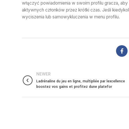
włączyć powiadomienia w swoim profilu gracza, aby n
aktywnych członków przez krótki czas. Jeśli kiedykol
wyciszenia lub samowykluczenia w menu profilu.
NEWER
Ladrénaline du jeu en ligne, multipliée par lexcellence
boostez vos gains et profitez dune platefor