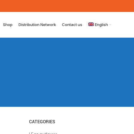
Shop
Distribution Network
Contact us
English
CATEGORIES