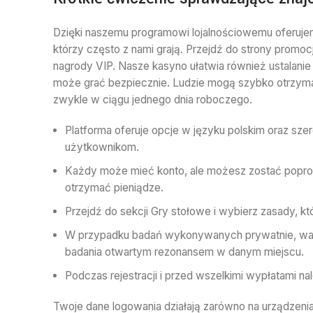
Dzięki naszemu programowi lojalnościowemu oferuje
którzy często z nami grają. Przejdź do strony promocj
nagrody VIP. Nasze kasyno ułatwia również ustalanie 
może grać bezpiecznie. Ludzie mogą szybko otrzym
zwykle w ciągu jednego dnia roboczego.
Platforma oferuje opcje w języku polskim oraz szer
użytkownikom.
Każdy może mieć konto, ale możesz zostać popro
otrzymać pieniądze.
Przejdź do sekcji Gry stołowe i wybierz zasady, k
W przypadku badań wykonywanych prywatnie, wart
badania otwartym rezonansem w danym miejscu.
Podczas rejestracji i przed wszelkimi wypłatami 
Twoje dane logowania działają zarówno na urządzeniac