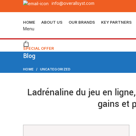
info@overallsyst.com
HOME
ABOUT US
OUR BRANDS
KEY PARTNERS
Menu
FRESH FOOD
BAKERY
FROZEN FOOD
FOOD CU
SPECIAL OFFER
PURCHASE THEME
Blog
HOME
UNCATEGORIZED
Ladrénaline du jeu en ligne
gains et 