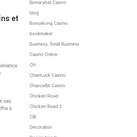
Binnarybet Casino
blog
ins et
Bonuskong Casino
bookmaker
Business, Small Business
Casinò Online
CH
périence
a
ChainLuck Casino
ChanceBit Casino
Chicken Road
ur ses
Chicken Road 2
ffre à
CIB
Decoration