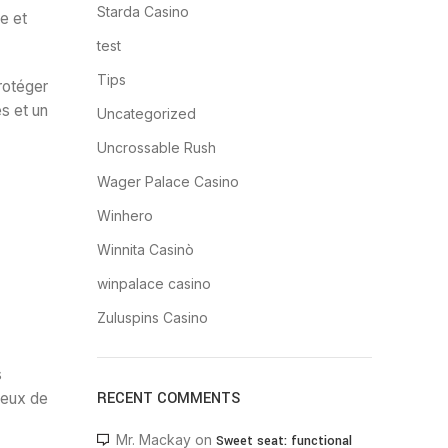
Starda Casino
e et
test
Tips
rotéger
s et un
Uncategorized
Uncrossable Rush
Wager Palace Casino
Winhero
Winnita Casinò
winpalace casino
Zuluspins Casino
s
RECENT COMMENTS
 jeux de
Mr. Mackay
on
Sweet seat: functional