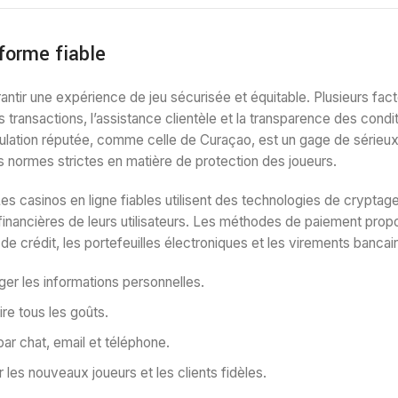
forme fiable
arantir une expérience de jeu sécurisée et équitable. Plusieurs fac
s transactions, l’assistance clientèle et la transparence des condi
égulation réputée, comme celle de Curaçao, est un gage de sérieux
es normes strictes en matière de protection des joueurs.
es casinos en ligne fiables utilisent des technologies de cryptag
inancières de leurs utilisateurs. Les méthodes de paiement pro
 de crédit, les portefeuilles électroniques et les virements bancai
er les informations personnelles.
ire tous les goûts.
ar chat, email et téléphone.
 les nouveaux joueurs et les clients fidèles.