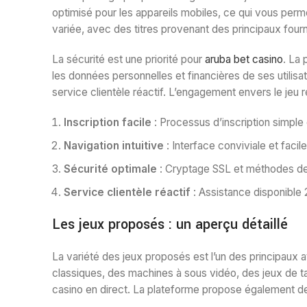
optimisé pour les appareils mobiles, ce qui vous perme
variée, avec des titres provenant des principaux fourn
La sécurité est une priorité pour
aruba bet casino
. La
les données personnelles et financières de ses utilis
service clientèle réactif. L’engagement envers le jeu
Inscription facile
: Processus d’inscription simple 
Navigation intuitive
: Interface conviviale et facile 
Sécurité optimale
: Cryptage SSL et méthodes de
Service clientèle réactif
: Assistance disponible 
Les jeux proposés : un aperçu détaillé
La variété des jeux proposés est l’un des principaux 
classiques, des machines à sous vidéo, des jeux de tabl
casino en direct. La plateforme propose également des