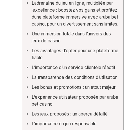
Ladrénaline du jeu en ligne, multipliée par
lexcellence : boostez vos gains et profitez
dune plateforme immersive avec aruba bet
casino, pour un divertissement sans limites.
Une immersion totale dans l’univers des
jeux de casino
Les avantages d’opter pour une plateforme
fiable
L’importance d’un service clientèle réactif
La transparence des conditions d’utilisation
Les bonus et promotions : un atout majeur
L’expérience utilisateur proposée par aruba
bet casino
Les jeux proposés : un aperçu détaillé
L’importance du jeu responsable