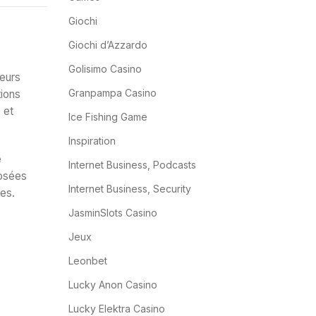
Giochi
Giochi d’Azzardo
Golisimo Casino
teurs
Granpampa Casino
tions
 et
Ice Fishing Game
Inspiration
e
Internet Business, Podcasts
posées
Internet Business, Security
res.
JasminSlots Casino
Jeux
Leonbet
Lucky Anon Casino
Lucky Elektra Casino