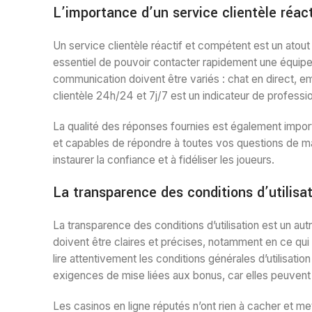
L’importance d’un service clientèle réact
Un service clientèle réactif et compétent est un atout
essentiel de pouvoir contacter rapidement une équipe 
communication doivent être variés : chat en direct, e
clientèle 24h/24 et 7j/7 est un indicateur de profess
La qualité des réponses fournies est également import
et capables de répondre à toutes vos questions de mani
instaurer la confiance et à fidéliser les joueurs.
La transparence des conditions d’utilisa
La transparence des conditions d’utilisation est un autr
doivent être claires et précises, notamment en ce qui c
lire attentivement les conditions générales d’utilisati
exigences de mise liées aux bonus, car elles peuvent av
Les casinos en ligne réputés n’ont rien à cacher et mett