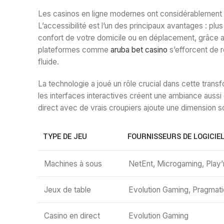
Les casinos en ligne modernes ont considérablement é
L’accessibilité est l’un des principaux avantages : p
confort de votre domicile ou en déplacement, grâce aux 
plateformes comme
aruba bet casino
s’efforcent de r
fluide.
La technologie a joué un rôle crucial dans cette transf
les interfaces interactives créent une ambiance aussi c
direct avec de vrais croupiers ajoute une dimension so
TYPE DE JEU
FOURNISSEURS DE LOGICIE
Machines à sous
NetEnt, Microgaming, Play
Jeux de table
Evolution Gaming, Pragmati
Casino en direct
Evolution Gaming