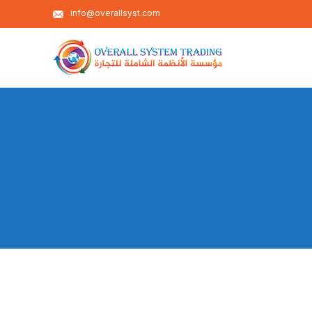
info@overallsyst.com