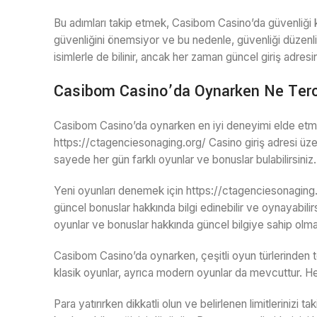
Bu adımları takip etmek, Casibom Casino’da güvenliği k
güvenliğini önemsiyor ve bu nedenle, güvenliği düzenli
isimlerle de bilinir, ancak her zaman güncel giriş adresi
Casibom Casino’da Oynarken Ne Ter
Casibom Casino’da oynarken en iyi deneyimi elde etmek i
https://ctagenciesonaging.org/ Casino giriş adresi üzer
sayede her gün farklı oyunlar ve bonuslar bulabilirsiniz.
Yeni oyunları denemek için https://ctagenciesonaging.o
güncel bonuslar hakkında bilgi edinebilir ve oynayabilir
oyunlar ve bonuslar hakkında güncel bilgiye sahip olma
Casibom Casino’da oynarken, çeşitli oyun türlerinden te
klasik oyunlar, ayrıca modern oyunlar da mevcuttur. He
Para yatırırken dikkatli olun ve belirlenen limitlerinizi 