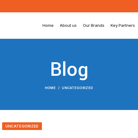
Home
About us
Our Brands
Key Partners
Blog
HOME
UNCATEGORIZED
UNCATEGORIZED