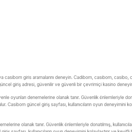
ya casibom giris aramalarını deneyin. Cadibom, casıbom, casibo, 
güncel giriş adresi, güvenilir ve güvenli bir çevrimiçi kasino deneyi
venle oyunları denemelerine olanak tanır. Güvenlik önlemleriyle don
unulur. Casibom güncel giriş sayfası, kullanıcıların oyun deneyimini kol
melerine olanak tanır. Güvenlik önlemleriyle donatılmış, kullanıcıları
iriş sayfası, kullanıcıların oyun deneyimini kolaylaştırır ve keyifli 