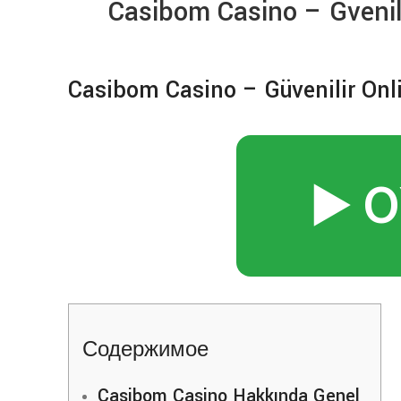
Casibom Casino – Gvenili
Casibom Casino – Güvenilir Onli
▶️
Содержимое
Casibom Casino Hakkında Genel