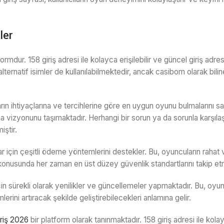
ler
rmdur. 158 giriş adresi ile kolayca erişilebilir ve güncel giriş adre
ernatif isimler de kullanılabilmektedir, ancak casibom olarak bili
ın ihtiyaçlarına ve tercihlerine göre en uygun oyunu bulmalarını sa
a vizyonunu taşımaktadır. Herhangi bir sorun ya da sorunla karşılaş
iştir.
ar için çeşitli ödeme yöntemlerini destekler. Bu, oyuncuların rahat 
i konusunda her zaman en üst düzey güvenlik standartlarını takip et
n sürekli olarak yenilikler ve güncellemeler yapmaktadır. Bu, oyun
erini artıracak şekilde geliştirebilecekleri anlamına gelir.
riş 2026
bir platform olarak tanınmaktadır. 158 giriş adresi ile kola