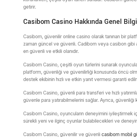
getirir.
Casibom Casino Hakkında Genel Bilgi
Casibom, güvenilir online casino olarak tanınan bir platfo
zaman güncel ve güvenli. Cadibom veya casibon gibi alt
en güvenli ve etkili olanıdır.
Casibom Casino, çeşitli oyun türlerini sunarak oyuncular
platform, güvenliği ve güvenilirliği konusunda öncü olm
destek ekibinin hızlı ve etkin yanıt vermesi garanti edilm
Casibom Casino, güvenli para transferi ve hızlı yatırıml
güvenle para yatırabilmelerini sağlar. Ayrıca, güvenliğ
Casibom Casino, oyuncuların deneyimini iyileştirmek içi
sürekli yeni ve ilginç oyunlar bulabilecekleri ve deneyiml
Casibom Casino, güvenilir ve güvenli
casibom mobil gi