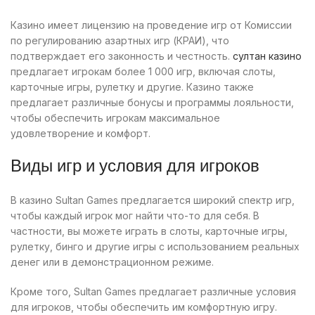
Казино имеет лицензию на проведение игр от Комиссии
по регулированию азартных игр (КРАИ), что
подтверждает его законность и честность.
султан казино
предлагает игрокам более 1 000 игр, включая слоты,
карточные игры, рулетку и другие. Казино также
предлагает различные бонусы и программы лояльности,
чтобы обеспечить игрокам максимальное
удовлетворение и комфорт.
Виды игр и условия для игроков
В казино Sultan Games предлагается широкий спектр игр,
чтобы каждый игрок мог найти что-то для себя. В
частности, вы можете играть в слоты, карточные игры,
рулетку, бинго и другие игры с использованием реальных
денег или в демонстрационном режиме.
Кроме того, Sultan Games предлагает различные условия
для игроков, чтобы обеспечить им комфортную игру.