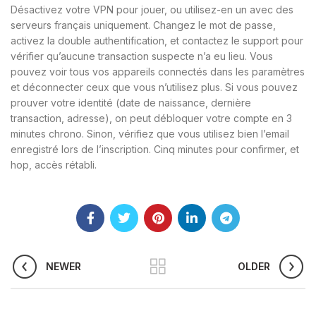
Désactivez votre VPN pour jouer, ou utilisez-en un avec des
serveurs français uniquement. Changez le mot de passe,
activez la double authentification, et contactez le support pour
vérifier qu’aucune transaction suspecte n’a eu lieu. Vous
pouvez voir tous vos appareils connectés dans les paramètres
et déconnecter ceux que vous n’utilisez plus. Si vous pouvez
prouver votre identité (date de naissance, dernière
transaction, adresse), on peut débloquer votre compte en 3
minutes chrono. Sinon, vérifiez que vous utilisez bien l’email
enregistré lors de l’inscription. Cinq minutes pour confirmer, et
hop, accès rétabli.
NEWER
OLDER