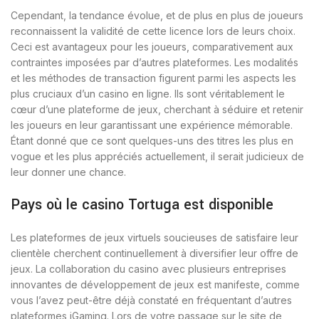
Cependant, la tendance évolue, et de plus en plus de joueurs
reconnaissent la validité de cette licence lors de leurs choix.
Ceci est avantageux pour les joueurs, comparativement aux
contraintes imposées par d’autres plateformes. Les modalités
et les méthodes de transaction figurent parmi les aspects les
plus cruciaux d’un casino en ligne. Ils sont véritablement le
cœur d’une plateforme de jeux, cherchant à séduire et retenir
les joueurs en leur garantissant une expérience mémorable.
Étant donné que ce sont quelques-uns des titres les plus en
vogue et les plus appréciés actuellement, il serait judicieux de
leur donner une chance.
Pays où le casino Tortuga est disponible
Les plateformes de jeux virtuels soucieuses de satisfaire leur
clientèle cherchent continuellement à diversifier leur offre de
jeux. La collaboration du casino avec plusieurs entreprises
innovantes de développement de jeux est manifeste, comme
vous l’avez peut-être déjà constaté en fréquentant d’autres
plateformes iGaming. Lors de votre passage sur le site de