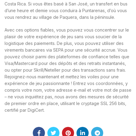
Costa Rica. Si vous êtes basé à San José, un transfert en bus
d’une heure et demie vous conduira à Puntarenas, d’où vous
vous rendrez au village de Paquera, dans la péninsule.
Avec ces options fiables, vous pouvez vous concentrer sur le
plaisir de votre expérience de jeu sans vous soucier de la
logistique des paiements. De plus, vous pouvez utiliser des
virements bancaires via SEPA pour une sécurité accrue. Vous
pouvez choisir parmi des plateformes de confiance telles que
Visa/Mastercard pour des dépôts et des retraits instantanés,
ou opter pour Skrill/Neteller pour des transactions sans frais.
Rejoignez-nous maintenant et mettez les voiles pour une
expérience de jeu passionnante ! Entrez vos coordonnées, y
compris votre nom, votre adresse e-mail et votre mot de passe
– ne vous inquiétez pas, nous avons des mesures de sécurité
de premier ordre en place, utilisant le cryptage SSL 256 bits,
certifié par DigiCert.