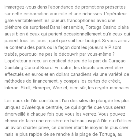
Immergez-vous dans l’abondance de promotions présentes
sur cette embarcation aux mille et une richesses. L’opérateur
gâte véritablement les joueurs francophones avec une
pléthore de surprises! Dans l’ensemble, Tortuga Casino plaira
aussi bien à ceux qui parient occasionnellement qu’à ceux qui
parient tous les jours, quel que soit leur budget. Si vous aimez
le contenu des paris ou la façon dont les joueurs VIP sont
traités, pourquoi ne pas le découvrir par vous-même ?
L’opérateur a reçu un certificat de jeu de la part du Curaçao
Gambling Control Board. En outre, les dépôts peuvent être
effectués en euros et en dollars canadiens via une variété de
méthodes de financement, y compris les cartes de crédit,
Interac, Skrill, Flexepin, Wire et, bien sûr, les crypto-monnaies.
Les eaux de l’île constituent l’un des sites de plongée les plus
uniques d’Amérique centrale, ce qui signifie que vous serez
émerveillé à chaque fois que vous les verrez. Vous pouvez
choisir de faire une croisière en bateau jusqu’à l’île ou d’utiliser
un avion charter privé, ce dernier étant le moyen le plus cher
mais le plus rapide de se rendre à la plage de Tortuga, au