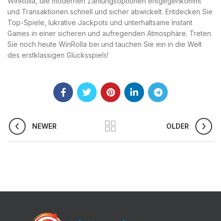
WinRolla, die modernen Zahlungsoptionen entgegenkommt
und Transaktionen schnell und sicher abwickelt. Entdecken Sie
Top-Spiele, lukrative Jackpots und unterhaltsame Instant
Games in einer sicheren und aufregenden Atmosphäre. Treten
Sie noch heute WinRolla bei und tauchen Sie ein in die Welt
des erstklassigen Glücksspiels!
NEWER
OLDER