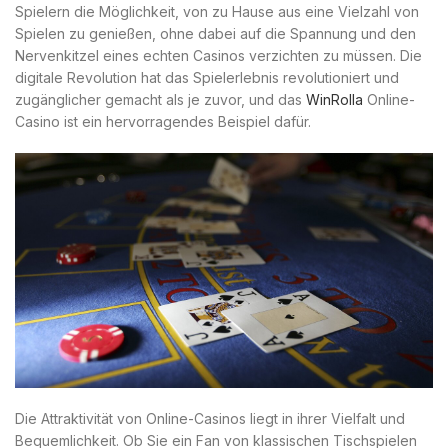
Spielern die Möglichkeit, von zu Hause aus eine Vielzahl von
Spielen zu genießen, ohne dabei auf die Spannung und den
Nervenkitzel eines echten Casinos verzichten zu müssen. Die
digitale Revolution hat das Spielerlebnis revolutioniert und
zugänglicher gemacht als je zuvor, und das
WinRolla
Online-
Casino ist ein hervorragendes Beispiel dafür.
Die Attraktivität von Online-Casinos liegt in ihrer Vielfalt und
Bequemlichkeit. Ob Sie ein Fan von klassischen Tischspielen