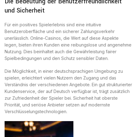
Die Bedeutung der Benutzerfreundlichkeit
und Sicherheit
Für ein positives Spielerlebnis sind eine intuitive
Benutzeroberfläche und ein sicherer Zahlungsverkehr
unerlässlich. Online-Casinos, die Wert auf diese Aspekte
legen, bieten ihren Kunden eine reibungslose und angenehme
Nutzung. Dies beinhaltet auch die Gewährleistung fairer
Spielbedingungen und den Schutz sensibler Daten.
Die Möglichkeit, in einer deutschsprachigen Umgebung zu
spielen, erleichtert vielen Nutzern den Zugang und das
Verständnis der verschiedenen Angebote. Ein gut strukturierter
Kundenservice, der auf Deutsch verfügbar ist, trägt zusätzlich
zur Zufriedenheit der Spieler bei. Sicherheit hat oberste
Priorität, und seriöse Anbieter setzen auf modernste
Verschlüsselungstechnologien.