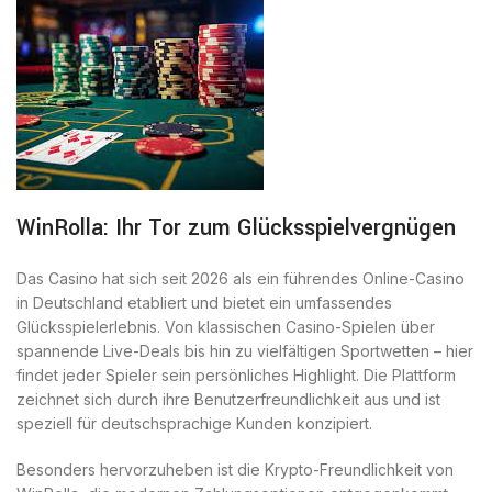
WinRolla: Ihr Tor zum Glücksspielvergnügen
Das Casino hat sich seit 2026 als ein führendes Online-Casino
in Deutschland etabliert und bietet ein umfassendes
Glücksspielerlebnis. Von klassischen Casino-Spielen über
spannende Live-Deals bis hin zu vielfältigen Sportwetten – hier
findet jeder Spieler sein persönliches Highlight. Die Plattform
zeichnet sich durch ihre Benutzerfreundlichkeit aus und ist
speziell für deutschsprachige Kunden konzipiert.
Besonders hervorzuheben ist die Krypto-Freundlichkeit von