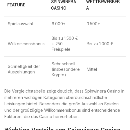
SPINWINERA
WETTBEWERBER
W
FEATURE
CASINO
A
B
Spielauswahl
6.000+
3.500+
4
Bis zu 1.500 €
B
Willkommensbonus
+ 250
Bis zu 1.000 €
1
Freispiele
Sehr schnell
Schnelligkeit der
(insbesondere
Mittel
L
Auszahlungen
Krypto)
Die Vergleichstabelle zeigt deutlich, dass Spinwinera Casino in
mehreren wichtigen Kategorien überdurchschnittliche
Leistungen bietet. Besonders die große Auswahl an Spielen
und der großzügige Willkommensbonus sind entscheidende
Faktoren, die das Casino hervorheben.