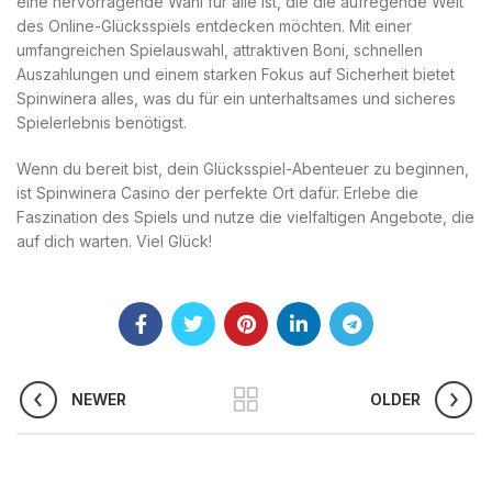
eine hervorragende Wahl für alle ist, die die aufregende Welt
des Online-Glücksspiels entdecken möchten. Mit einer
umfangreichen Spielauswahl, attraktiven Boni, schnellen
Auszahlungen und einem starken Fokus auf Sicherheit bietet
Spinwinera alles, was du für ein unterhaltsames und sicheres
Spielerlebnis benötigst.
Wenn du bereit bist, dein Glücksspiel-Abenteuer zu beginnen,
ist Spinwinera Casino der perfekte Ort dafür. Erlebe die
Faszination des Spiels und nutze die vielfaltigen Angebote, die
auf dich warten. Viel Glück!
NEWER
OLDER