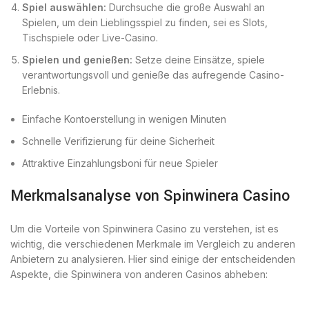
Spiel auswählen:
Durchsuche die große Auswahl an
Spielen, um dein Lieblingsspiel zu finden, sei es Slots,
Tischspiele oder Live-Casino.
Spielen und genießen:
Setze deine Einsätze, spiele
verantwortungsvoll und genieße das aufregende Casino-
Erlebnis.
Einfache Kontoerstellung in wenigen Minuten
Schnelle Verifizierung für deine Sicherheit
Attraktive Einzahlungsboni für neue Spieler
Merkmalsanalyse von Spinwinera Casino
Um die Vorteile von Spinwinera Casino zu verstehen, ist es
wichtig, die verschiedenen Merkmale im Vergleich zu anderen
Anbietern zu analysieren. Hier sind einige der entscheidenden
Aspekte, die Spinwinera von anderen Casinos abheben: