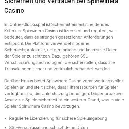
Sicherheit und Vertrauen bei Spinwinera
Casino
Im Online-Glücksspiel ist Sicherheit ein entscheidendes
Kriterium. Spinwinera Casino ist lizenziert und reguliert, was
bedeutet, dass es strengen gesetzlichen Anforderungen
entspricht. Die Plattform verwendet moderne
Sicherheitsprotokolle, um persönliche und finanzielle Daten
der Spieler zu schützen. Dazu gehören SSL-
Verschlüsselungstechnologien, die sicherstellen, dass alle
Transaktionen sicher und vertraulich behandelt werden.
Darüber hinaus bietet Spinwinera Casino verantwortungsvolles
Spielen an und stellt sicher, dass Hilfsressourcen für Spieler
verfügbar sind, die Unterstützung benötigen. Dieser proaktive
Ansatz zur Spielersicherheit ist ein weiterer Grund, warum viele
Spieler Spinwinera Casino bevorzugen.
Regulierte Lizenzierung für sichere Spielumgebung
SSL-Verschlüsselung schützt deine Daten