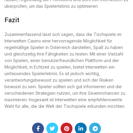
überprüfen, um das Spielerlebnis zu optimieren.
Fazit
Zusammenfassend lässt sich sagen, dass die Tischspiele im
Interwetten Casino eine hervorragende Möglichkeit für
regelmäßige Spieler in Österreich darstellen, Spaß zu haben
und gleichzeitig ihre Fähigkeiten zu testen. Mit einer Vielzahl
von Spielen, einer benutzerfreundlichen Plattform und der
Möglichkeit, in Echtzeit zu spielen, bietet Interwetten ein
umfassendes Spielerlebnis. Es ist jedoch wichtig,
verantwortungsbewusst zu spielen und sich der Risiken
bewusst zu sein. Spieler sollten sich gut informieren und die
verschiedenen Strategien nutzen, um ihre Gewinnchancen zu
maximieren. Insgesamt ist Interwetten eine empfehlenswerte
Wahl für alle, die die Welt der Tischspiele erkunden möchten.