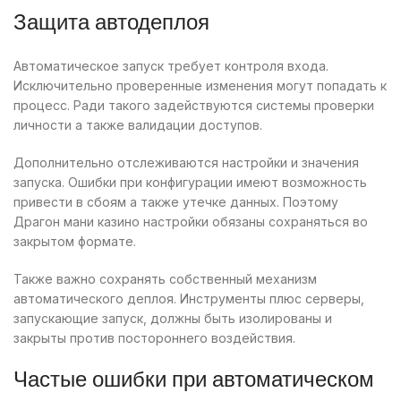
Защита автодеплоя
Автоматическое запуск требует контроля входа.
Исключительно проверенные изменения могут попадать к
процесс. Ради такого задействуются системы проверки
личности а также валидации доступов.
Дополнительно отслеживаются настройки и значения
запуска. Ошибки при конфигурации имеют возможность
привести в сбоям а также утечке данных. Поэтому
Драгон мани казино настройки обязаны сохраняться во
закрытом формате.
Также важно сохранять собственный механизм
автоматического деплоя. Инструменты плюс серверы,
запускающие запуск, должны быть изолированы и
закрыты против постороннего воздействия.
Частые ошибки при автоматическом