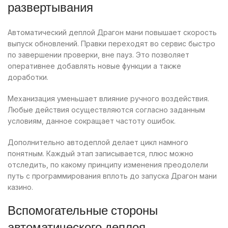
развертывания
Автоматический деплой Драгон мани повышает скорость
выпуск обновлений. Правки переходят во сервис быстро
по завершении проверки, вне пауз. Это позволяет
оперативнее добавлять новые функции а также
доработки.
Механизация уменьшает влияние ручного воздействия.
Любые действия осуществляются согласно заданным
условиям, данное сокращает частоту ошибок.
Дополнительно автодеплой делает цикл намного
понятным. Каждый этап записывается, плюс можно
отследить, по какому принципу изменения преодолели
путь с программирования вплоть до запуска Драгон мани
казино.
Вспомогательные стороны