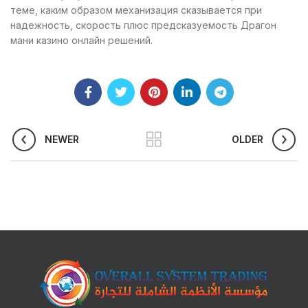
теме, каким образом механизация сказывается при
надежность, скорость плюс предсказуемость Драгон
мани казино онлайн решений.
NEWER
OLDER