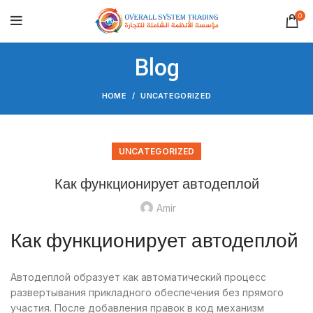
0
Blog
HOME
UNCATEGORIZED
UNCATEGORIZED
Как функционирует автодеплой
Amir
Как функционирует автодеплой
Автодеплой образует как автоматический процесс
развертывания прикладного обеспечения без прямого
участия. После добавления правок в код механизм