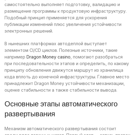
самостоятельно выполняет подготовку, валидацию и
размещение программы к продуктовую инфраструктуру.
Подобный принцип применяется для ускорения
публикации изменений плюс увеличения устойчивости
электронных решений.
В нынешних платформах автодеплой выступает
элементом CI/CD циклов. Полезные источники, такие
например
Dragon Money casino
, помогают разобраться
при последовательности этапов и определить, по какому
принципу обновления движутся маршрут из хранилища
кода вплоть до конечной инфраструктуры. Главное место
принадлежит Dragon Money устойчивости механизации,
оценке стабильности а также стабильности вывода.
Основные этапы автоматического
развертывания
Механизм автоматического развертывания состоит