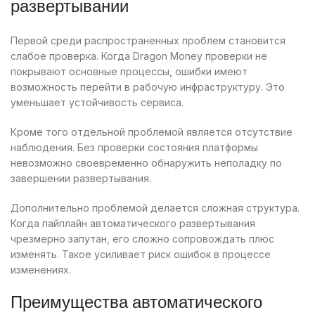
развертывании
Первой среди распространенных проблем становится
слабое проверка. Когда Dragon Money проверки не
покрывают основные процессы, ошибки имеют
возможность перейти в рабочую инфраструктуру. Это
уменьшает устойчивость сервиса.
Кроме того отдельной проблемой является отсутствие
наблюдения. Без проверки состояния платформы
невозможно своевременно обнаружить неполадку по
завершении развертывания.
Дополнительно проблемой делается сложная структура.
Когда пайплайн автоматического развертывания
чрезмерно запутан, его сложно сопровождать плюс
изменять. Такое усиливает риск ошибок в процессе
изменениях.
Преимущества автоматического