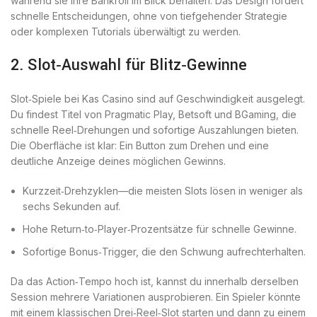
während sie ihre Bankroll im Blick behalten. Das Design fördert
schnelle Entscheidungen, ohne von tiefgehender Strategie
oder komplexen Tutorials überwältigt zu werden.
2. Slot‑Auswahl für Blitz‑Gewinne
Slot‑Spiele bei Kas Casino sind auf Geschwindigkeit ausgelegt.
Du findest Titel von Pragmatic Play, Betsoft und BGaming, die
schnelle Reel‑Drehungen und sofortige Auszahlungen bieten.
Die Oberfläche ist klar: Ein Button zum Drehen und eine
deutliche Anzeige deines möglichen Gewinns.
Kurzzeit‑Drehzyklen—die meisten Slots lösen in weniger als
sechs Sekunden auf.
Hohe Return‑to‑Player‑Prozentsätze für schnelle Gewinne.
Sofortige Bonus‑Trigger, die den Schwung aufrechterhalten.
Da das Action‑Tempo hoch ist, kannst du innerhalb derselben
Session mehrere Variationen ausprobieren. Ein Spieler könnte
mit einem klassischen Drei‑Reel‑Slot starten und dann zu einem