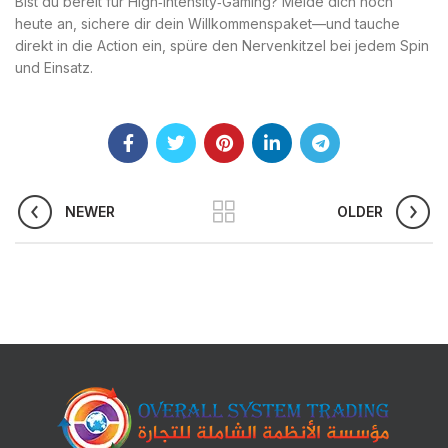
Bist du bereit für High‑Intensity‑Gaming? Melde dich noch
heute an, sichere dir dein Willkommenspaket—und tauche
direkt in die Action ein, spüre den Nervenkitzel bei jedem Spin
und Einsatz.
NEWER
OLDER