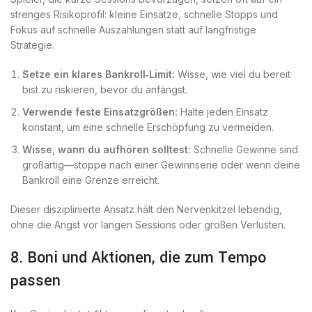
strenges Risikoprofil: kleine Einsätze, schnelle Stopps und
Fokus auf schnelle Auszahlungen statt auf langfristige
Strategie.
Setze ein klares Bankroll‑Limit:
Wisse, wie viel du bereit
bist zu riskieren, bevor du anfängst.
Verwende feste Einsatzgrößen:
Halte jeden Einsatz
konstant, um eine schnelle Erschöpfung zu vermeiden.
Wisse, wann du aufhören solltest:
Schnelle Gewinne sind
großartig—stoppe nach einer Gewinnserie oder wenn deine
Bankroll eine Grenze erreicht.
Dieser disziplinierte Ansatz hält den Nervenkitzel lebendig,
ohne die Angst vor langen Sessions oder großen Verlusten.
8. Boni und Aktionen, die zum Tempo
passen