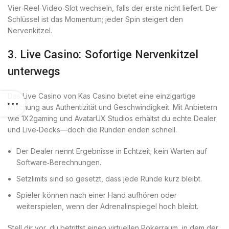
Vier‑Reel‑Video‑Slot wechseln, falls der erste nicht liefert. Der
Schlüssel ist das Momentum; jeder Spin steigert den
Nervenkitzel.
3. Live Casino: Sofortige Nervenkitzel
unterwegs
Das Live Casino von Kas Casino bietet eine einzigartige
Mischung aus Authentizität und Geschwindigkeit. Mit Anbietern
wie 1X2gaming und AvatarUX Studios erhältst du echte Dealer
und Live‑Decks—doch die Runden enden schnell.
Der Dealer nennt Ergebnisse in Echtzeit; kein Warten auf
Software‑Berechnungen.
Setzlimits sind so gesetzt, dass jede Runde kurz bleibt.
Spieler können nach einer Hand aufhören oder
weiterspielen, wenn der Adrenalinspiegel hoch bleibt.
Stell dir vor, du betrittst einen virtuellen Pokerraum, in dem der