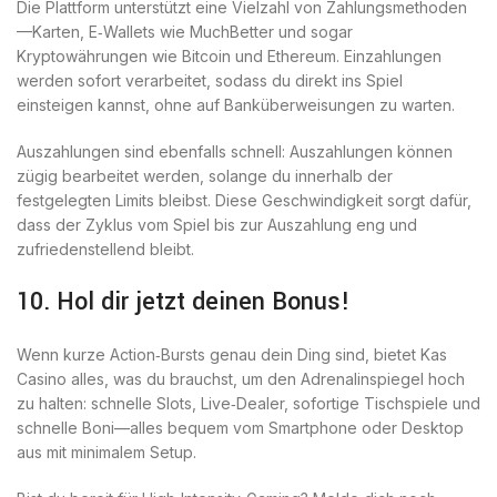
Die Plattform unterstützt eine Vielzahl von Zahlungsmethoden
—Karten, E‑Wallets wie MuchBetter und sogar
Kryptowährungen wie Bitcoin und Ethereum. Einzahlungen
werden sofort verarbeitet, sodass du direkt ins Spiel
einsteigen kannst, ohne auf Banküberweisungen zu warten.
Auszahlungen sind ebenfalls schnell: Auszahlungen können
zügig bearbeitet werden, solange du innerhalb der
festgelegten Limits bleibst. Diese Geschwindigkeit sorgt dafür,
dass der Zyklus vom Spiel bis zur Auszahlung eng und
zufriedenstellend bleibt.
10. Hol dir jetzt deinen Bonus!
Wenn kurze Action‑Bursts genau dein Ding sind, bietet Kas
Casino alles, was du brauchst, um den Adrenalinspiegel hoch
zu halten: schnelle Slots, Live‑Dealer, sofortige Tischspiele und
schnelle Boni—alles bequem vom Smartphone oder Desktop
aus mit minimalem Setup.