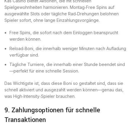
Kas Casino bietet Aktionen, die mit schnellen
Spielgewohnheiten harmonieren. Montag‑Free Spins auf
ausgewählte Slots oder tägliche Rad‑Drehungen belohnen
Spieler sofort, ohne lange Einzahlungsvorgänge.
Free Spins, die sofort nach dem Einloggen beansprucht
werden können.
Reload‑Boni, die innerhalb weniger Minuten nach Aufladung
verfügbar sind.
Tägliche Turniere, die innerhalb einer Stunde beendet sind
—perfekt für eine schnelle Session.
Das Wichtigste ist, dass diese Boni so gestaltet sind, dass sie
schnell aktiviert und ausgezahlt werden können—genau das,
was High‑Intensity‑Spieler brauchen.
9. Zahlungsoptionen für schnelle
Transaktionen