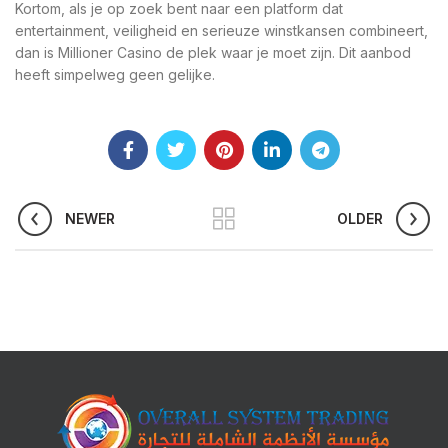
Kortom, als je op zoek bent naar een platform dat
entertainment, veiligheid en serieuze winstkansen combineert,
dan is Millioner Casino de plek waar je moet zijn. Dit aanbod
heeft simpelweg geen gelijke.
NEWER
OLDER