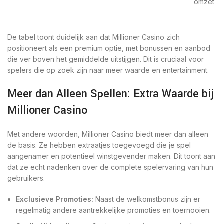
omzet
De tabel toont duidelijk aan dat Millioner Casino zich
positioneert als een premium optie, met bonussen en aanbod
die ver boven het gemiddelde uitstijgen. Dit is cruciaal voor
spelers die op zoek zijn naar meer waarde en entertainment.
Meer dan Alleen Spellen: Extra Waarde bij
Millioner Casino
Met andere woorden, Millioner Casino biedt meer dan alleen
de basis. Ze hebben extraatjes toegevoegd die je spel
aangenamer en potentieel winstgevender maken. Dit toont aan
dat ze echt nadenken over de complete spelervaring van hun
gebruikers.
Exclusieve Promoties:
Naast de welkomstbonus zijn er
regelmatig andere aantrekkelijke promoties en toernooien.