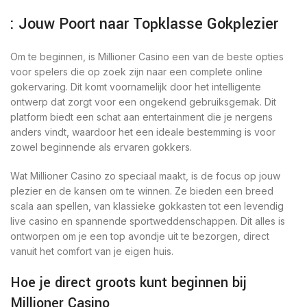
: Jouw Poort naar Topklasse Gokplezier
Om te beginnen, is Millioner Casino een van de beste opties
voor spelers die op zoek zijn naar een complete online
gokervaring. Dit komt voornamelijk door het intelligente
ontwerp dat zorgt voor een ongekend gebruiksgemak. Dit
platform biedt een schat aan entertainment die je nergens
anders vindt, waardoor het een ideale bestemming is voor
zowel beginnende als ervaren gokkers.
Wat Millioner Casino zo speciaal maakt, is de focus op jouw
plezier en de kansen om te winnen. Ze bieden een breed
scala aan spellen, van klassieke gokkasten tot een levendig
live casino en spannende sportweddenschappen. Dit alles is
ontworpen om je een top avondje uit te bezorgen, direct
vanuit het comfort van je eigen huis.
Hoe je direct groots kunt beginnen bij
Millioner Casino