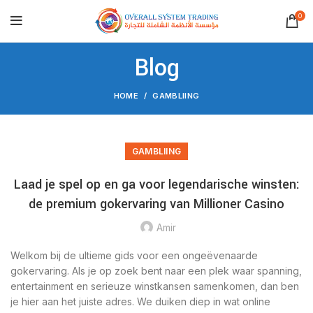
0
Blog
HOME
GAMBLIING
GAMBLIING
Laad je spel op en ga voor legendarische winsten:
de premium gokervaring van Millioner Casino
Amir
Welkom bij de ultieme gids voor een ongeëvenaarde
gokervaring. Als je op zoek bent naar een plek waar spanning,
entertainment en serieuze winstkansen samenkomen, dan ben
je hier aan het juiste adres. We duiken diep in wat online