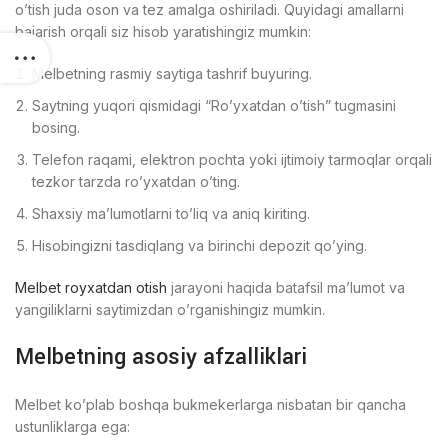
o’tish juda oson va tez amalga oshiriladi. Quyidagi amallarni
bajarish orqali siz hisob yaratishingiz mumkin:
Melbetning rasmiy saytiga tashrif buyuring.
Saytning yuqori qismidagi “Ro’yxatdan o’tish” tugmasini
bosing.
Telefon raqami, elektron pochta yoki ijtimoiy tarmoqlar orqali
tezkor tarzda ro’yxatdan o’ting.
Shaxsiy ma’lumotlarni to’liq va aniq kiriting.
Hisobingizni tasdiqlang va birinchi depozit qo’ying.
Melbet royxatdan otish
jarayoni haqida batafsil ma’lumot va
yangiliklarni saytimizdan o’rganishingiz mumkin.
Melbetning asosiy afzalliklari
Melbet ko’plab boshqa bukmekerlarga nisbatan bir qancha
ustunliklarga ega: