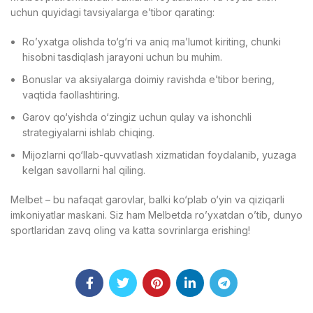
uchun quyidagi tavsiyalarga e’tibor qarating:
Ro’yxatga olishda to‘g‘ri va aniq ma’lumot kiriting, chunki
hisobni tasdiqlash jarayoni uchun bu muhim.
Bonuslar va aksiyalarga doimiy ravishda e’tibor bering,
vaqtida faollashtiring.
Garov qo‘yishda o‘zingiz uchun qulay va ishonchli
strategiyalarni ishlab chiqing.
Mijozlarni qo‘llab-quvvatlash xizmatidan foydalanib, yuzaga
kelgan savollarni hal qiling.
Melbet – bu nafaqat garovlar, balki ko‘plab o‘yin va qiziqarli
imkoniyatlar maskani. Siz ham Melbetda ro’yxatdan o’tib, dunyo
sportlaridan zavq oling va katta sovrinlarga erishing!