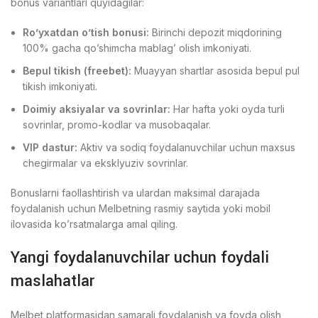
bonus variantlari quyidagilar:
Ro’yxatdan o’tish bonusi:
Birinchi depozit miqdorining
100% gacha qo’shimcha mablag’ olish imkoniyati.
Bepul tikish (freebet):
Muayyan shartlar asosida bepul pul
tikish imkoniyati.
Doimiy aksiyalar va sovrinlar:
Har hafta yoki oyda turli
sovrinlar, promo-kodlar va musobaqalar.
VIP dastur:
Aktiv va sodiq foydalanuvchilar uchun maxsus
chegirmalar va eksklyuziv sovrinlar.
Bonuslarni faollashtirish va ulardan maksimal darajada
foydalanish uchun Melbetning rasmiy saytida yoki mobil
ilovasida ko’rsatmalarga amal qiling.
Yangi foydalanuvchilar uchun foydali
maslahatlar
Melbet platformasidan samarali foydalanish va foyda olish