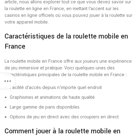
article, nous allons explorer tout ce que vous devez savoir sur
la roulette en ligne en France, en
mettant l’accent sur les
casinos en ligne officiels où vous pouvez jouer à la roulette sur
votre appareil mobile.
Caractéristiques de la roulette mobile en
France
La roulette mobile en France offre aux joueurs une expérience
de jeu immersive et pratique. Voici quelques-unes des
caractéristiques principales de la roulette mobile en France :
Facilité d’accès depuis n’importe quel endroit
Graphismes et animations de haute qualité
Large gamme de paris disponibles
Options de jeu en direct avec des croupiers en direct
Comment jouer à la roulette mobile en