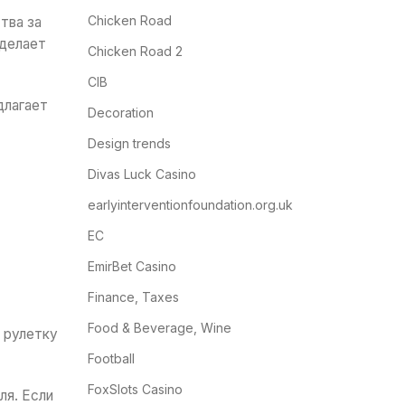
Chicken Road
тва за
 делает
Chicken Road 2
CIB
длагает
Decoration
Design trends
Divas Luck Casino
earlyinterventionfoundation.org.uk
EC
EmirBet Casino
Finance, Taxes
Food & Beverage, Wine
, рулетку
Football
FoxSlots Casino
ля. Если