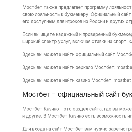
Мостбет также предлагает программу лояльности
свою лояльность к букмекеру. Официальный сайт 
его доступным для игроков из России и других ст
Если вы ищете надежный и проверенный букмекер
широкий спектр услуг, включая ставки на спорт, к
Здесь вы можете найти официальный сайт Мостб
Здесь вы можете найти зеркало Мостбет: mostbe
Здесь вы можете найти казино Мостбет: mostbet
Мостбет – официальный сайт бу
Мостбет Казино – это раздел сайта, где вы может
и другие. В Мостбет Казино есть возможность игр
Для входа на сайт Мостбет вам нужно зарегистри