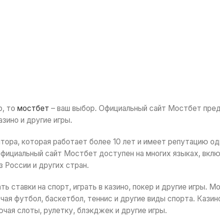
р, то
мостбет
– ваш выбор. Официальный сайт Мостбет пре
азино и другие игры.
ора, которая работает более 10 лет и имеет репутацию од
фициальный сайт Мостбет доступен на многих языках, вкл
з России и других стран.
 ставки на спорт, играть в казино, покер и другие игры. М
чая футбол, баскетбол, теннис и другие виды спорта. Казин
чая слоты, рулетку, блэкджек и другие игры.