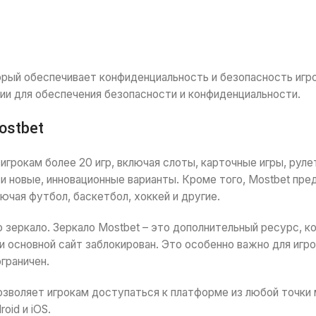
орый обеспечивает конфиденциальность и безопасность игро
и для обеспечения безопасности и конфиденциальности.
stbet
 игрокам более 20 игр, включая слоты, карточные игры, руле
 и новые, инновационные варианты. Кроме того, Mostbet пре
ючая футбол, баскетбол, хоккей и другие.
 зеркало. Зеркало Mostbet – это дополнительный ресурс, к
и основной сайт заблокирован. Это особенно важно для игро
граничен.
зволяет игрокам доступаться к платформе из любой точки 
oid и iOS.