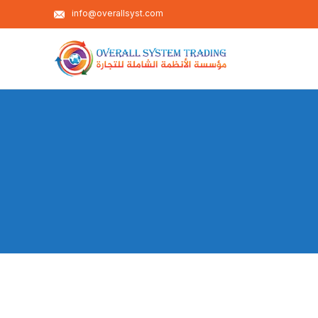
info@overallsyst.com