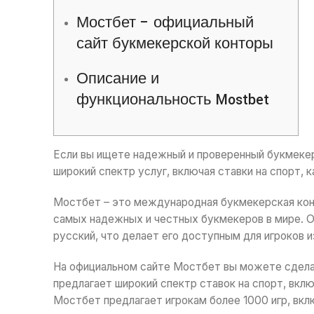
Мостбет – официальный
сайт букмекерской конторы
Описание и
функциональность Mostbet
Если вы ищете надежный и проверенный букмеке
широкий спектр услуг, включая ставки на спорт, к
Мостбет – это международная букмекерская конт
самых надежных и честных букмекеров в мире. О
русский, что делает его доступным для игроков и
На официальном сайте Мостбет вы можете сделать
предлагает широкий спектр ставок на спорт, вклю
Мостбет предлагает игрокам более 1000 игр, вклю