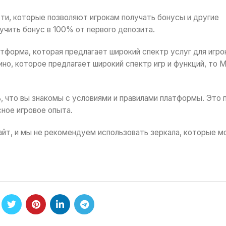
ти, которые позволяют игрокам получать бонусы и другие
чить бонус в 100% от первого депозита.
атформа, которая предлагает широкий спектр услуг для игро
ино, которое предлагает широкий спектр игр и функций, то M
ь, что вы знакомы с условиями и правилами платформы. Это
ное игровое опыта.
айт, и мы не рекомендуем использовать зеркала, которые м