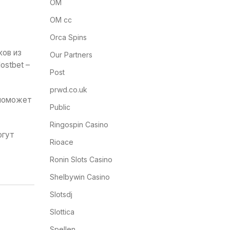
OM
OM cc
Orca Spins
ков из
Our Partners
ostbet –
Post
prwd.co.uk
 поможет
Public
Ringospin Casino
огут
Rioace
Ronin Slots Casino
Shelbywin Casino
Slotsdj
Slottica
Spellen