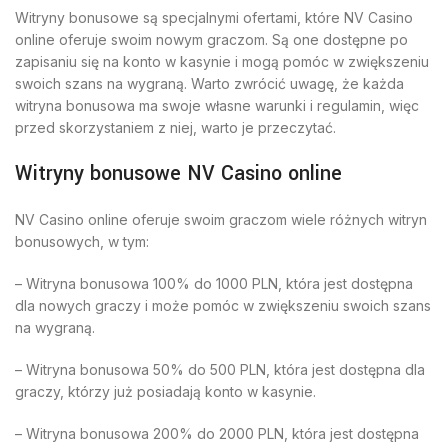
Witryny bonusowe są specjalnymi ofertami, które NV Casino
online oferuje swoim nowym graczom. Są one dostępne po
zapisaniu się na konto w kasynie i mogą pomóc w zwiększeniu
swoich szans na wygraną. Warto zwrócić uwagę, że każda
witryna bonusowa ma swoje własne warunki i regulamin, więc
przed skorzystaniem z niej, warto je przeczytać.
Witryny bonusowe NV Casino online
NV Casino online oferuje swoim graczom wiele różnych witryn
bonusowych, w tym:
– Witryna bonusowa 100% do 1000 PLN, która jest dostępna
dla nowych graczy i może pomóc w zwiększeniu swoich szans
na wygraną.
– Witryna bonusowa 50% do 500 PLN, która jest dostępna dla
graczy, którzy już posiadają konto w kasynie.
– Witryna bonusowa 200% do 2000 PLN, która jest dostępna