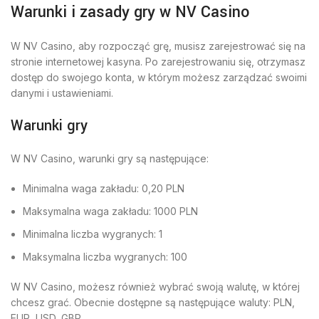
Warunki i zasady gry w NV Casino
W NV Casino, aby rozpocząć grę, musisz zarejestrować się na
stronie internetowej kasyna. Po zarejestrowaniu się, otrzymasz
dostęp do swojego konta, w którym możesz zarządzać swoimi
danymi i ustawieniami.
Warunki gry
W NV Casino, warunki gry są następujące:
Minimalna waga zakładu: 0,20 PLN
Maksymalna waga zakładu: 1000 PLN
Minimalna liczba wygranych: 1
Maksymalna liczba wygranych: 100
W NV Casino, możesz również wybrać swoją walutę, w której
chcesz grać. Obecnie dostępne są następujące waluty: PLN,
EUR, USD, GBP.