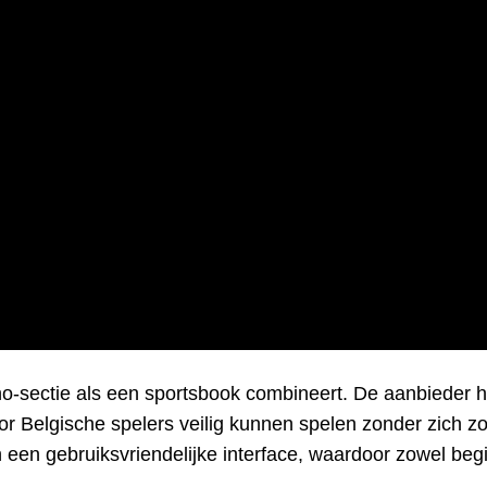
o‑sectie als een sportsbook combineert. De aanbieder h
r Belgische spelers veilig kunnen spelen zonder zich zo
 in een gebruiksvriendelijke interface, waardoor zowel beg