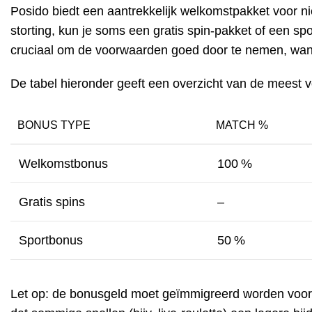
Posido biedt een aantrekkelijk welkomstpakket voor n
storting, kun je soms een gratis spin‑pakket of een 
cruciaal om de voorwaarden goed door te nemen, want
De tabel hieronder geeft een overzicht van de mees
BONUS TYPE
MATCH %
Welkomstbonus
100 %
Gratis spins
–
Sportbonus
50 %
Let op: de bonusgeld moet geïmmigreerd worden voor