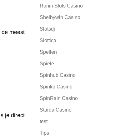
Ronin Slots Casino
Shelbywin Casino
Slotsdj
n de meest
Slottica
Spellen
Spiele
Spinhub Casino
Spinko Casino
SpinRain Casino
Starda Casino
 je direct
test
Tips