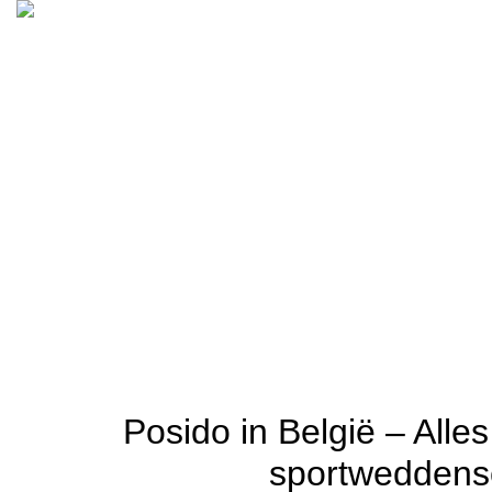
info@overallsyst.com
Posido in België – Alle
sportweddens