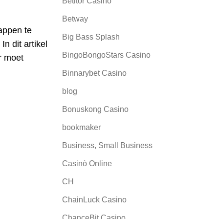
Betitor Casino
Betway
appen te
Big Bass Splash
n dit artikel
BingoBongoStars Casino
er moet
Binnarybet Casino
blog
Bonuskong Casino
bookmaker
Business, Small Business
Casinò Online
CH
ChainLuck Casino
ChanceBit Casino