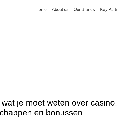
Home
About us
Our Brands
Key Part
Blog
HOME
UNCATEGORIZED
UNCATEGORIZED
s wat je moet weten over casino
chappen en bonussen